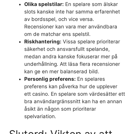
Olika spelstilar:
En spelare som älskar
slots kanske inte har samma erfarenhet
av bordsspel, och vice versa.
Recensioner kan vara mer användbara
om de matchar ens spelstil.
Riskhantering:
Vissa spelare prioriterar
säkerhet och ansvarsfullt spelande,
medan andra kanske fokuserar mer på
underhållning. Att läsa flera recensioner
kan ge en mer balanserad bild.
Personlig preferens:
En spelares
preferens kan påverka hur de upplever
ett casino. En spelare som värdesätter ett
bra användargränssnitt kan ha en annan
åsikt än någon som prioriterar
spelvariation.