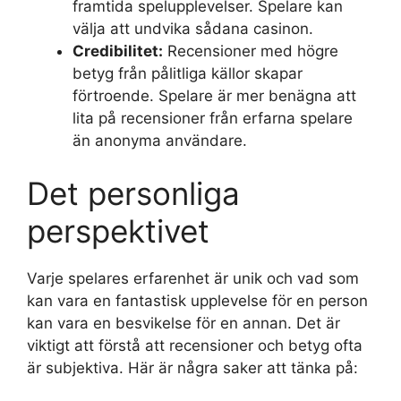
framtida spelupplevelser. Spelare kan
välja att undvika sådana casinon.
Credibilitet:
Recensioner med högre
betyg från pålitliga källor skapar
förtroende. Spelare är mer benägna att
lita på recensioner från erfarna spelare
än anonyma användare.
Det personliga
perspektivet
Varje spelares erfarenhet är unik och vad som
kan vara en fantastisk upplevelse för en person
kan vara en besvikelse för en annan. Det är
viktigt att förstå att recensioner och betyg ofta
är subjektiva. Här är några saker att tänka på: