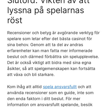
Slutord: Vikten av att
lyssna på spelarnas
röst
Recensioner och betyg är avgörande verktyg för
spelare som letar efter det bästa casinot för
sina behov. Genom att ta del av andras
erfarenheter kan man fatta mer informerade
beslut och därmed förbättra sin spelupplevelse.
Det är också viktigt att bidra med sina egna
åsikter, så att spelgemenskapen kan fortsätta
att växa och bli starkare.
Kom ihåg att alltid
spela ansvarsfullt
och att
använda recensioner som en guide, inte som
den enda faktorn i ditt beslut. För mer
information om ansvarsfullt spelande, besök