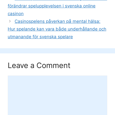
förändrar spelupplevelsen i svenska online
casinon
Casinospelens påverkan på mental hälsa:
Hur spelande kan vara både underhållande och
utmanande för svenska spelare
Leave a Comment
Comment