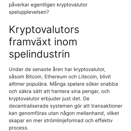
påverkar egentligen kryptovalutor
spelupplevelsen?
Kryptovalutors
framväxt inom
spelindustrin
Under de senaste åren har kryptovalutor,
såsom Bitcoin, Ethereum och Litecoin, blivit
alltmer populära. Många spelare söker snabba
och säkra sätt att hantera sina pengar, och
kryptovalutor erbjuder just det. De
decentraliserade systemen gör att transaktioner
kan genomföras utan någon mellanhand, vilket
skapar en mer strömlinjeformad och effektiv
process.