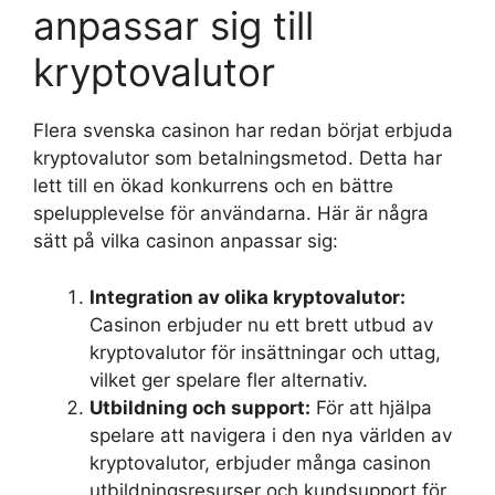
anpassar sig till
kryptovalutor
Flera svenska casinon har redan börjat erbjuda
kryptovalutor som betalningsmetod. Detta har
lett till en ökad konkurrens och en bättre
spelupplevelse för användarna. Här är några
sätt på vilka casinon anpassar sig:
Integration av olika kryptovalutor:
Casinon erbjuder nu ett brett utbud av
kryptovalutor för insättningar och uttag,
vilket ger spelare fler alternativ.
Utbildning och support:
För att hjälpa
spelare att navigera i den nya världen av
kryptovalutor, erbjuder många casinon
utbildningsresurser och kundsupport för