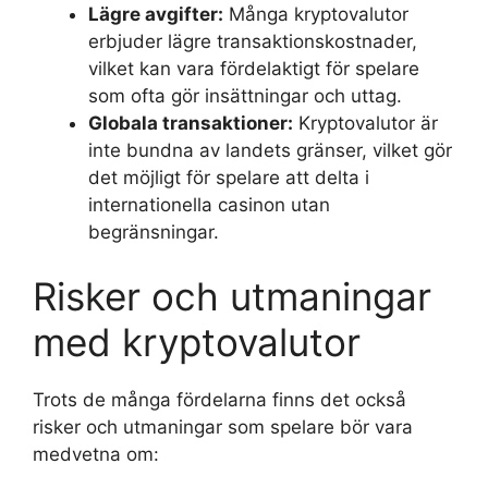
Lägre avgifter:
Många kryptovalutor
erbjuder lägre transaktionskostnader,
vilket kan vara fördelaktigt för spelare
som ofta gör insättningar och uttag.
Globala transaktioner:
Kryptovalutor är
inte bundna av landets gränser, vilket gör
det möjligt för spelare att delta i
internationella casinon utan
begränsningar.
Risker och utmaningar
med kryptovalutor
Trots de många fördelarna finns det också
risker och utmaningar som spelare bör vara
medvetna om: