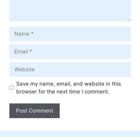
Name
Email
Website
Save my name, email, and website in this
browser for the next time I comment.