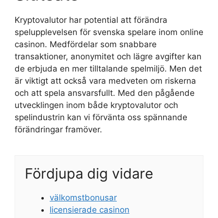
Kryptovalutor har potential att förändra
spelupplevelsen för svenska spelare inom online
casinon. Medfördelar som snabbare
transaktioner, anonymitet och lägre avgifter kan
de erbjuda en mer tilltalande spelmiljö. Men det
är viktigt att också vara medveten om riskerna
och att spela ansvarsfullt. Med den pågående
utvecklingen inom både kryptovalutor och
spelindustrin kan vi förvänta oss spännande
förändringar framöver.
Fördjupa dig vidare
välkomstbonusar
licensierade casinon