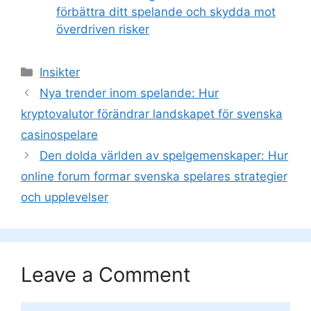
förbättra ditt spelande och skydda mot
överdriven risker
Categories
Insikter
Nya trender inom spelande: Hur
kryptovalutor förändrar landskapet för svenska
casinospelare
Den dolda världen av spelgemenskaper: Hur
online forum formar svenska spelares strategier
och upplevelser
Leave a Comment
Comment