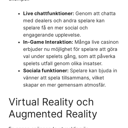
Live chattfunktioner:
Genom att chatta
med dealers och andra spelare kan
spelare få en mer social och
engagerande upplevelse.
In-Game Interaktion:
Många live casinon
erbjuder nu möjlighet för spelare att göra
val under spelets gång, som att påverka
spelets utfall genom olika insatser.
Sociala funktioner:
Spelare kan bjuda in
vänner att spela tillsammans, vilket
skapar en mer gemensam atmosfär.
Virtual Reality och
Augmented Reality