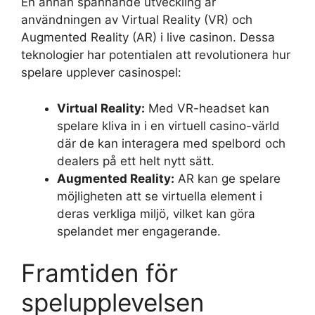
En annan spännande utveckling är
användningen av Virtual Reality (VR) och
Augmented Reality (AR) i live casinon. Dessa
teknologier har potentialen att revolutionera hur
spelare upplever casinospel:
Virtual Reality:
Med VR-headset kan
spelare kliva in i en virtuell casino-värld
där de kan interagera med spelbord och
dealers på ett helt nytt sätt.
Augmented Reality:
AR kan ge spelare
möjligheten att se virtuella element i
deras verkliga miljö, vilket kan göra
spelandet mer engagerande.
Framtiden för
spelupplevelsen