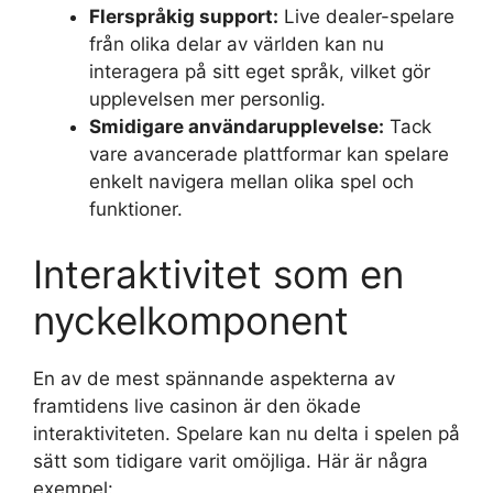
Flerspråkig support:
Live dealer-spelare
från olika delar av världen kan nu
interagera på sitt eget språk, vilket gör
upplevelsen mer personlig.
Smidigare användarupplevelse:
Tack
vare avancerade plattformar kan spelare
enkelt navigera mellan olika spel och
funktioner.
Interaktivitet som en
nyckelkomponent
En av de mest spännande aspekterna av
framtidens live casinon är den ökade
interaktiviteten. Spelare kan nu delta i spelen på
sätt som tidigare varit omöjliga. Här är några
exempel: