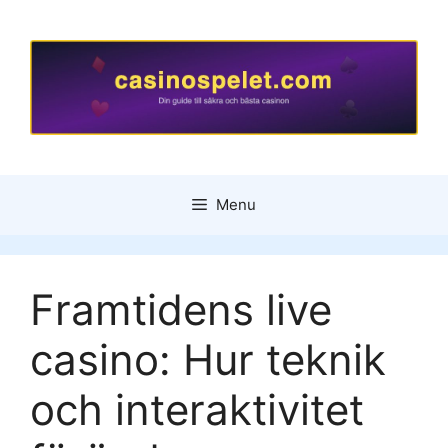
Skip
to
content
Menu
Framtidens live
casino: Hur teknik
och interaktivitet