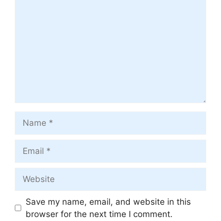
Name
Email
Website
Save my name, email, and website in this
browser for the next time I comment.