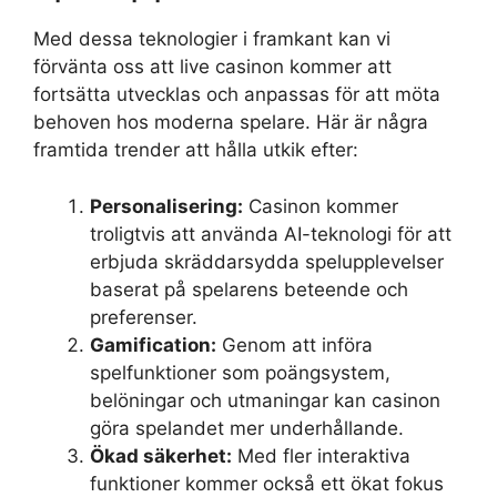
Med dessa teknologier i framkant kan vi
förvänta oss att live casinon kommer att
fortsätta utvecklas och anpassas för att möta
behoven hos moderna spelare. Här är några
framtida trender att hålla utkik efter:
Personalisering:
Casinon kommer
troligtvis att använda AI-teknologi för att
erbjuda skräddarsydda spelupplevelser
baserat på spelarens beteende och
preferenser.
Gamification:
Genom att införa
spelfunktioner som poängsystem,
belöningar och utmaningar kan casinon
göra spelandet mer underhållande.
Ökad säkerhet:
Med fler interaktiva
funktioner kommer också ett ökat fokus