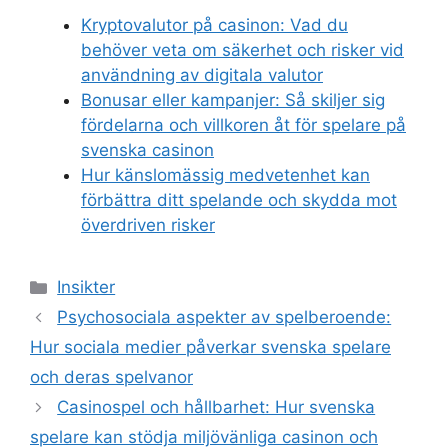
Kryptovalutor på casinon: Vad du
behöver veta om säkerhet och risker vid
användning av digitala valutor
Bonusar eller kampanjer: Så skiljer sig
fördelarna och villkoren åt för spelare på
svenska casinon
Hur känslomässig medvetenhet kan
förbättra ditt spelande och skydda mot
överdriven risker
Categories
Insikter
Psychosociala aspekter av spelberoende:
Hur sociala medier påverkar svenska spelare
och deras spelvanor
Casinospel och hållbarhet: Hur svenska
spelare kan stödja miljövänliga casinon och