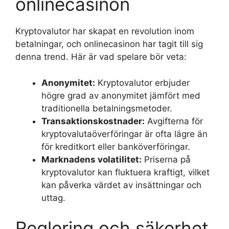
onlinecasinon
Kryptovalutor har skapat en revolution inom
betalningar, och onlinecasinon har tagit till sig
denna trend. Här är vad spelare bör veta:
Anonymitet:
Kryptovalutor erbjuder
högre grad av anonymitet jämfört med
traditionella betalningsmetoder.
Transaktionskostnader:
Avgifterna för
kryptovalutaöverföringar är ofta lägre än
för kreditkort eller banköverföringar.
Marknadens volatilitet:
Priserna på
kryptovalutor kan fluktuera kraftigt, vilket
kan påverka värdet av insättningar och
uttag.
Reglering och säkerhet