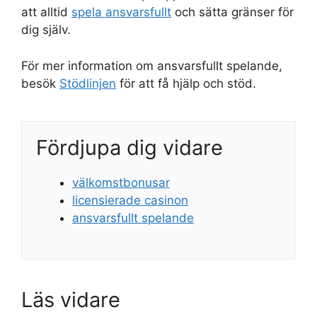
att alltid
spela ansvarsfullt
och sätta gränser för
dig själv.
För mer information om ansvarsfullt spelande,
besök
Stödlinjen
för att få hjälp och stöd.
Fördjupa dig vidare
välkomstbonusar
licensierade casinon
ansvarsfullt spelande
Läs vidare