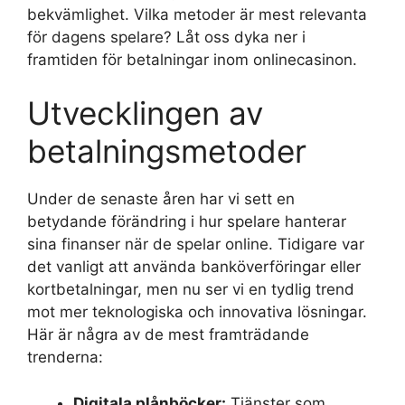
bekvämlighet. Vilka metoder är mest relevanta
för dagens spelare? Låt oss dyka ner i
framtiden för betalningar inom onlinecasinon.
Utvecklingen av
betalningsmetoder
Under de senaste åren har vi sett en
betydande förändring i hur spelare hanterar
sina finanser när de spelar online. Tidigare var
det vanligt att använda banköverföringar eller
kortbetalningar, men nu ser vi en tydlig trend
mot mer teknologiska och innovativa lösningar.
Här är några av de mest framträdande
trenderna:
Digitala plånböcker:
Tjänster som