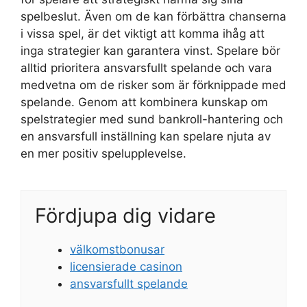
spelbeslut. Även om de kan förbättra chanserna
i vissa spel, är det viktigt att komma ihåg att
inga strategier kan garantera vinst. Spelare bör
alltid prioritera ansvarsfullt spelande och vara
medvetna om de risker som är förknippade med
spelande. Genom att kombinera kunskap om
spelstrategier med sund bankroll-hantering och
en ansvarsfull inställning kan spelare njuta av
en mer positiv spelupplevelse.
Fördjupa dig vidare
välkomstbonusar
licensierade casinon
ansvarsfullt spelande