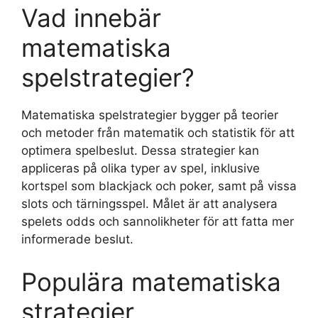
Vad innebär
matematiska
spelstrategier?
Matematiska spelstrategier bygger på teorier
och metoder från matematik och statistik för att
optimera spelbeslut. Dessa strategier kan
appliceras på olika typer av spel, inklusive
kortspel som blackjack och poker, samt på vissa
slots och tärningsspel. Målet är att analysera
spelets odds och sannolikheter för att fatta mer
informerade beslut.
Populära matematiska
strategier