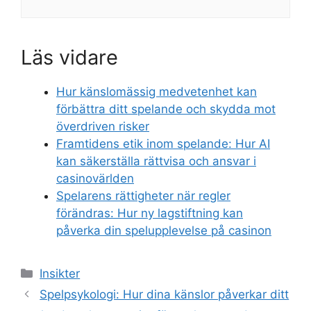
Läs vidare
Hur känslomässig medvetenhet kan
förbättra ditt spelande och skydda mot
överdriven risker
Framtidens etik inom spelande: Hur AI
kan säkerställa rättvisa och ansvar i
casinovärlden
Spelarens rättigheter när regler
förändras: Hur ny lagstiftning kan
påverka din spelupplevelse på casinon
Categories
Insikter
Spelpsykologi: Hur dina känslor påverkar ditt