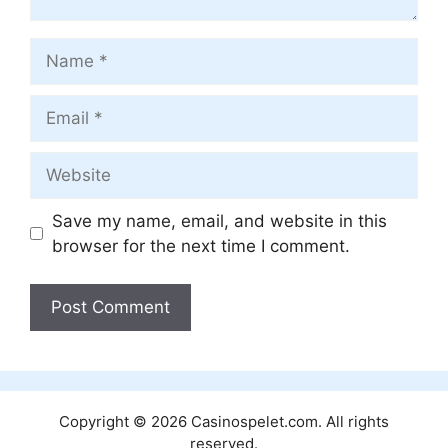
Name
Email
Website
Save my name, email, and website in this
browser for the next time I comment.
Copyright © 2026 Casinospelet.com. All rights
reserved.