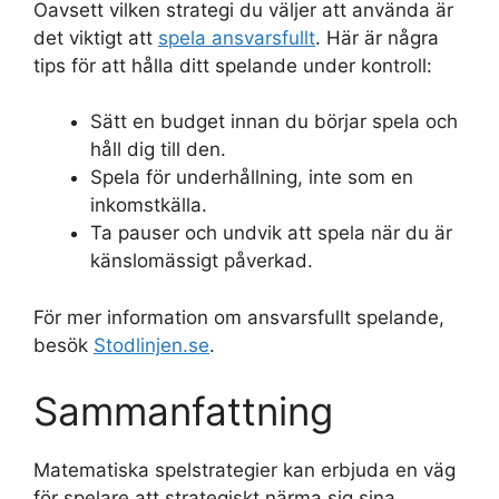
Oavsett vilken strategi du väljer att använda är
det viktigt att
spela ansvarsfullt
. Här är några
tips för att hålla ditt spelande under kontroll:
Sätt en budget innan du börjar spela och
håll dig till den.
Spela för underhållning, inte som en
inkomstkälla.
Ta pauser och undvik att spela när du är
känslomässigt påverkad.
För mer information om ansvarsfullt spelande,
besök
Stodlinjen.se
.
Sammanfattning
Matematiska spelstrategier kan erbjuda en väg
för spelare att strategiskt närma sig sina