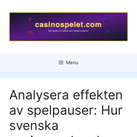
Skip
to
content
Menu
Analysera effekten
av spelpauser: Hur
svenska