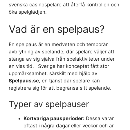
svenska casinospelare att återfå kontrollen och
öka spelglädjen.
Vad är en spelpaus?
En spelpaus är en medveten och temporär
avbrytning av spelande, där spelare väljer att
stänga av sig själva från spelaktiviteter under
en viss tid. I Sverige har konceptet fått stor
uppmärksamhet, särskilt med hjälp av
Spelpaus.se
, en tjänst där spelare kan
registrera sig för att begränsa sitt spelande.
Typer av spelpauser
Kortvariga pausperioder:
Dessa varar
oftast i några dagar eller veckor och är