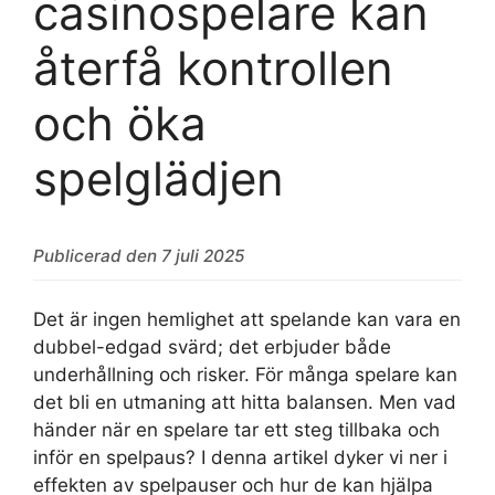
casinospelare kan
återfå kontrollen
och öka
spelglädjen
Publicerad den 7 juli 2025
Det är ingen hemlighet att spelande kan vara en
dubbel-edgad svärd; det erbjuder både
underhållning och risker. För många spelare kan
det bli en utmaning att hitta balansen. Men vad
händer när en spelare tar ett steg tillbaka och
inför en spelpaus? I denna artikel dyker vi ner i
effekten av spelpauser och hur de kan hjälpa