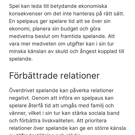
Spel kan leda till betydande ekonomiska
konsekvenser om det inte hanteras på rätt sätt.
En spelpaus ger spelare tid att se över sin
ekonomi, planera sin budget och göra
medvetna beslut om framtida spelande. Att
vara mer medveten om utgifter kan i sin tur
minska känslan av skuld och ångest kopplad till
spelande.
Förbättrade relationer
Överdrivet spelande kan påverka relationer
negativt. Genom att införa en spelpaus kan
spelare återfå tid att umgås med familj och
vänner, vilket i sin tur kan stärka sociala band
och förbättra livskvaliteten. Att prioritera
relationer över spelande kan ge en större känsla