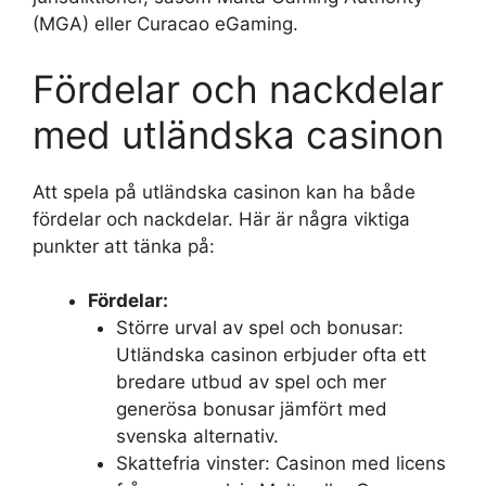
(MGA) eller Curacao eGaming.
Fördelar och nackdelar
med utländska casinon
Att spela på utländska casinon kan ha både
fördelar och nackdelar. Här är några viktiga
punkter att tänka på:
Fördelar:
Större urval av spel och bonusar:
Utländska casinon erbjuder ofta ett
bredare utbud av spel och mer
generösa bonusar jämfört med
svenska alternativ.
Skattefria vinster: Casinon med licens