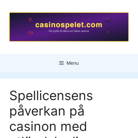
Skip
to
content
Menu
Spellicensens
påverkan på
casinon med