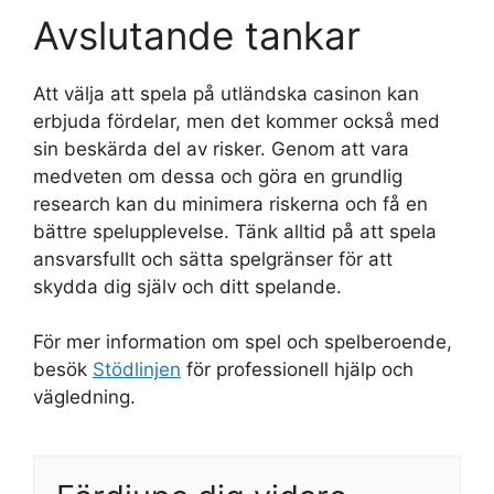
Avslutande tankar
Att välja att spela på utländska casinon kan
erbjuda fördelar, men det kommer också med
sin beskärda del av risker. Genom att vara
medveten om dessa och göra en grundlig
research kan du minimera riskerna och få en
bättre spelupplevelse. Tänk alltid på att spela
ansvarsfullt och sätta spelgränser för att
skydda dig själv och ditt spelande.
För mer information om spel och spelberoende,
besök
Stödlinjen
för professionell hjälp och
vägledning.