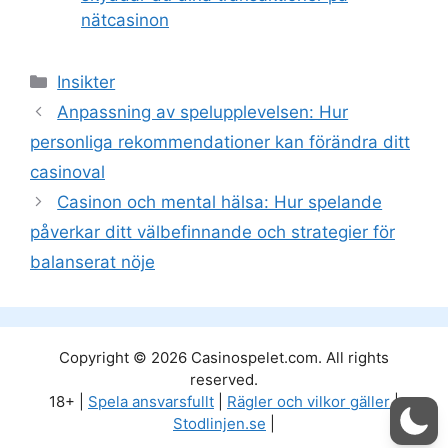
nätcasinon
Categories
Insikter
Anpassning av spelupplevelsen: Hur
personliga rekommendationer kan förändra ditt
casinoval
Casinon och mental hälsa: Hur spelande
påverkar ditt välbefinnande och strategier för
balanserat nöje
Copyright © 2026 Casinospelet.com. All rights
reserved.
18+ |
Spela ansvarsfullt
|
Rägler och vilkor gäller
|
Stodlinjen.se
|