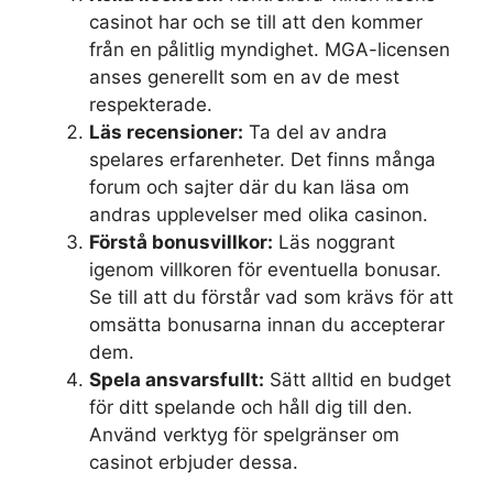
casinot har och se till att den kommer
från en pålitlig myndighet. MGA-licensen
anses generellt som en av de mest
respekterade.
Läs recensioner:
Ta del av andra
spelares erfarenheter. Det finns många
forum och sajter där du kan läsa om
andras upplevelser med olika casinon.
Förstå bonusvillkor:
Läs noggrant
igenom villkoren för eventuella bonusar.
Se till att du förstår vad som krävs för att
omsätta bonusarna innan du accepterar
dem.
Spela ansvarsfullt:
Sätt alltid en budget
för ditt spelande och håll dig till den.
Använd verktyg för spelgränser om
casinot erbjuder dessa.