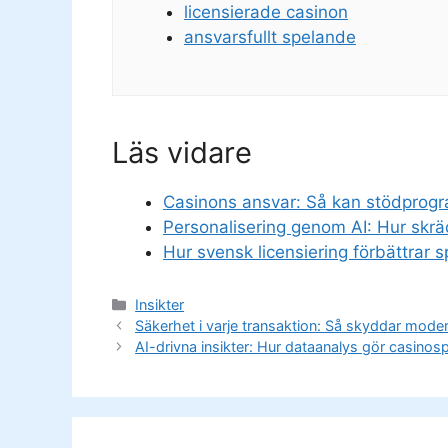
licensierade casinon
ansvarsfullt spelande
Läs vidare
Casinons ansvar: Så kan stödprogr
Personalisering genom AI: Hur skr
Hur svensk licensiering förbättrar 
Categories
Insikter
Säkerhet i varje transaktion: Så skyddar mode
AI-drivna insikter: Hur dataanalys gör casino