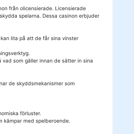
inon från olicensierade. Licensierade
 att skydda spelarna. Dessa casinon erbjuder
an lita på att de får sina vinster
ningsverktyg.
stå vad som gäller innan de sätter in sina
saknar de skyddsmekanismer som
nomiska förluster.
e som kämpar med spelberoende.