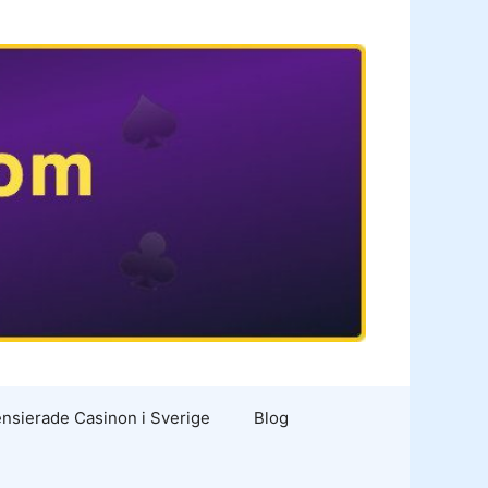
ensierade Casinon i Sverige
Blog