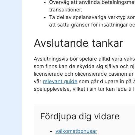
Överväg att använda betalningsmeto
transaktioner.
Ta del av spelansvariga verktyg so
att sätta gränser för insättningar o
Avslutande tankar
Avslutningsvis bör spelare alltid vara vak
som finns kan de skydda sig själva och n
licensierade och olicensierade casinon är
vår
relevant guide
som går djupare in på 
spelupplevelse, vilket i sin tur kan leda ti
Fördjupa dig vidare
välkomstbonusar