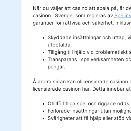
När du väljer ett casino att spela på, är 
casinon i Sverige, som regleras av
Spelin
garantier för rättvisa och säkerhet, inklusi
Skyddade insättningar och uttag, vil
utbetalda.
Tillgång till hjälp vid problematis
Transparens i spelverksamheten o
pengar.
Å andra sidan kan olicensierade casinon
licensierade casinon har. Detta innebär att
Otillförlitliga spel och riggade odds,
Förlorade insättningar utan möjlighe
Svårigheter att få hjälp eller stöd