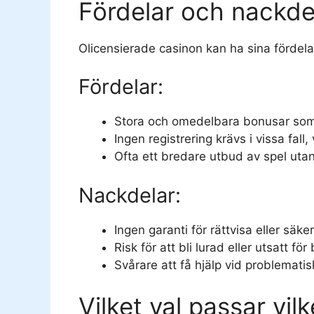
Fördelar och nackde
Olicensierade casinon kan ha sina fördela
Fördelar:
Stora och omedelbara bonusar som k
Ingen registrering krävs i vissa fall,
Ofta ett bredare utbud av spel utan
Nackdelar:
Ingen garanti för rättvisa eller säke
Risk för att bli lurad eller utsatt fö
Svårare att få hjälp vid problematis
Vilket val passar vil