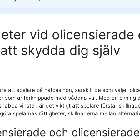
heter vid olicensierade
att skydda dig själv
gare att spelare på nätcasinon, särskilt de som väljer ol
ker som är förknippade med sådana val. Med en ökning 
bba vinster, är det viktigt att spelare förstår skillnad
göra spelarnas rättigheter, skillnaderna mellan alternat
censierade och olicensierad