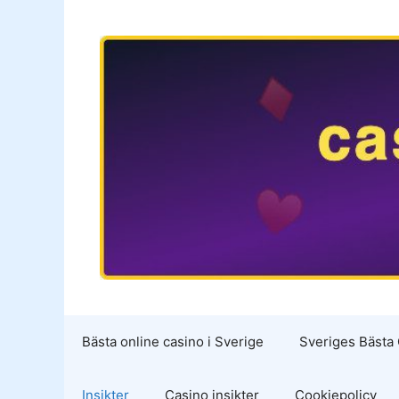
Skip
to
content
Bästa online casino i Sverige
Sveriges Bästa
Insikter
Casino insikter
Cookiepolicy