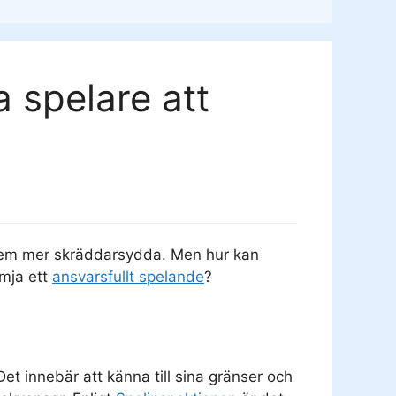
a spelare att
ra dem mer skräddarsydda. Men hur kan
ämja ett
ansvarsfullt spelande
?
 innebär att känna till sina gränser och