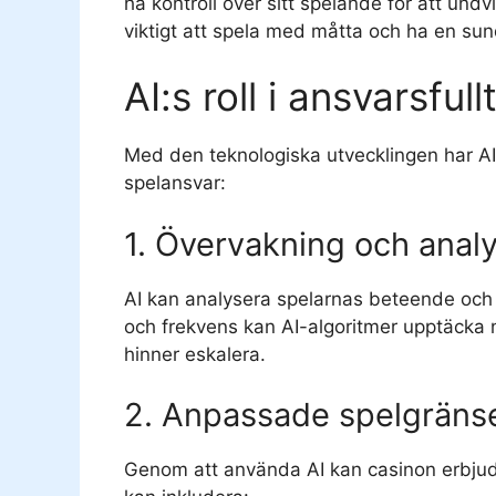
ha kontroll över sitt spelande för att un
viktigt att spela med måtta och ha en sund 
AI:s roll i ansvarsful
Med den teknologiska utvecklingen har AI f
spelansvar:
1. Övervakning och anal
AI kan analysera spelarnas beteende och 
och frekvens kan AI-algoritmer upptäcka n
hinner eskalera.
2. Anpassade spelgräns
Genom att använda AI kan casinon erbjuda