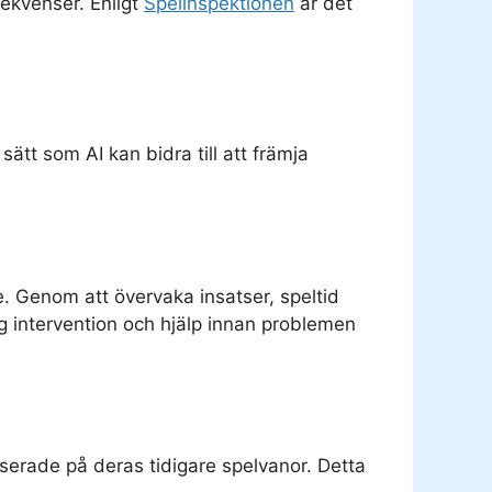
sekvenser. Enligt
Spelinspektionen
är det
ätt som AI kan bidra till att främja
. Genom att övervaka insatser, speltid
ig intervention och hjälp innan problemen
erade på deras tidigare spelvanor. Detta