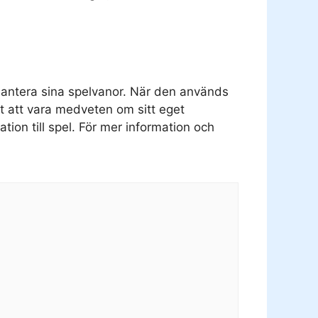
e hantera sina spelvanor. När den används
igt att vara medveten om sitt eget
tion till spel. För mer information och