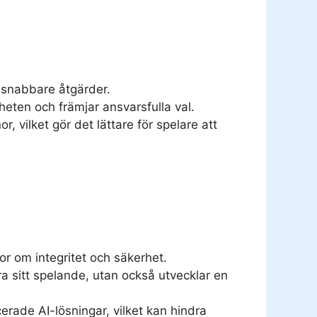
l snabbare åtgärder.
ten och främjar ansvarsfulla val.
 vilket gör det lättare för spelare att
r om integritet och säkerhet.
lera sitt spelande, utan också utvecklar en
rade AI-lösningar, vilket kan hindra