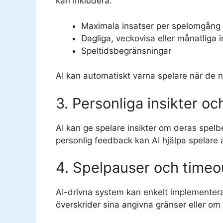
kan inkludera:
Maximala insatser per spelomgång
Dagliga, veckovisa eller månatliga 
Speltidsbegränsningar
AI kan automatiskt varna spelare när de n
3. Personliga insikter 
AI kan ge spelare insikter om deras spelb
personlig feedback kan AI hjälpa spelare 
4. Spelpauser och timeo
AI-drivna system kan enkelt implementera 
överskrider sina angivna gränser eller om A