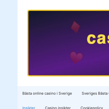
Skip
to
content
Bästa online casino i Sverige
Sveriges Bästa
Insikter
Casino insikter
Cookiepolicy