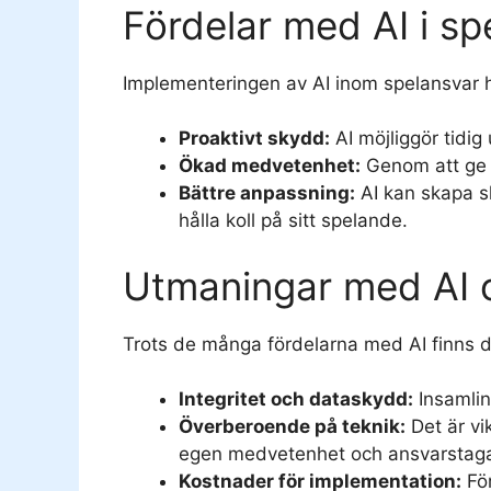
Fördelar med AI i sp
Implementeringen av AI inom spelansvar ha
Proaktivt skydd:
AI möjliggör tidig
Ökad medvetenhet:
Genom att ge s
Bättre anpassning:
AI kan skapa sk
hålla koll på sitt spelande.
Utmaningar med AI 
Trots de många fördelarna med AI finns d
Integritet och dataskydd:
Insamlin
Överberoende på teknik:
Det är vik
egen medvetenhet och ansvarstag
Kostnader för implementation:
För