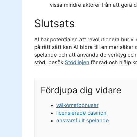
vissa mindre aktörer från att göra d
Slutsats
AI har potentialen att revolutionera hur v
på rätt sätt kan AI bidra till en mer säke
spelande och att använda de verktyg och re
stöd, besök
Stödlinjen
för råd och hjälp k
Fördjupa dig vidare
välkomstbonusar
licensierade casinon
ansvarsfullt spelande