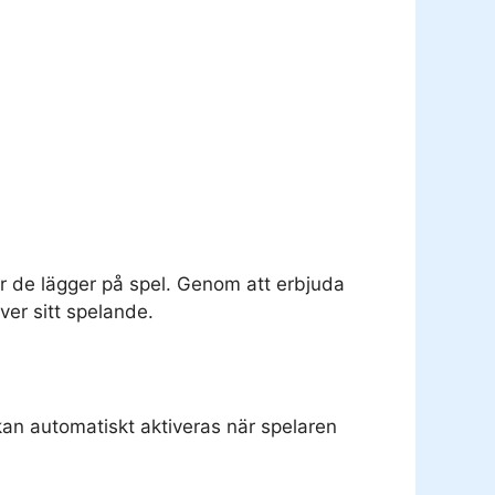
ar de lägger på spel. Genom att erbjuda
ver sitt spelande.
kan automatiskt aktiveras när spelaren