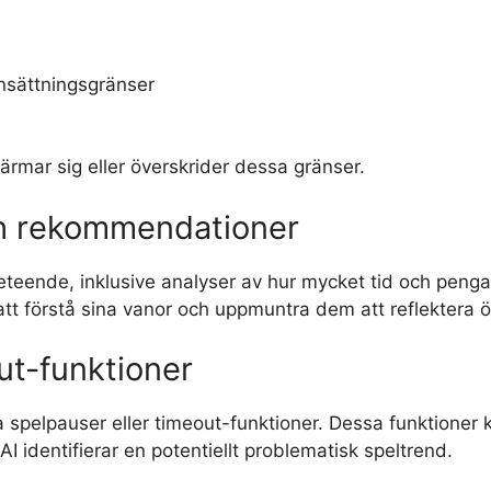
insättningsgränser
ärmar sig eller överskrider dessa gränser.
och rekommendationer
eteende, inklusive analyser av hur mycket tid och peng
att förstå sina vanor och uppmuntra dem att reflektera ö
ut-funktioner
spelpauser eller timeout-funktioner. Dessa funktioner 
I identifierar en potentiellt problematisk speltrend.