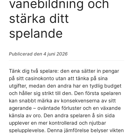
vanebildning och
stärka ditt
spelande
Publicerad den 4 juni 2026
Tänk dig två spelare: den ena sätter in pengar
på sitt casinokonto utan att tänka på sina
utgifter, medan den andra har en tydlig budget
och håller sig strikt till den. Den första spelaren
kan snabbt märka av konsekvenserna av sitt
agerande – oväntade förluster och en växande
känsla av oro. Den andra spelaren å sin sida
upplever en mer kontrollerad och njutbar
spelupplevelse. Denna jämförelse belyser vikten