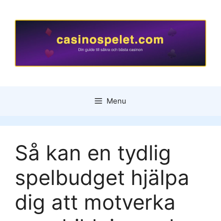
Skip
to
content
Menu
Så kan en tydlig
spelbudget hjälpa
dig att motverka