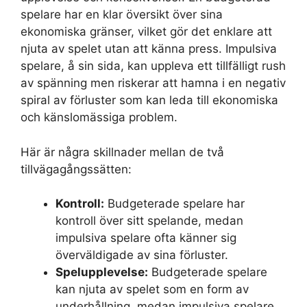
spelare har en klar översikt över sina
ekonomiska gränser, vilket gör det enklare att
njuta av spelet utan att känna press. Impulsiva
spelare, å sin sida, kan uppleva ett tillfälligt rush
av spänning men riskerar att hamna i en negativ
spiral av förluster som kan leda till ekonomiska
och känslomässiga problem.
Här är några skillnader mellan de två
tillvägagångssätten:
Kontroll:
Budgeterade spelare har
kontroll över sitt spelande, medan
impulsiva spelare ofta känner sig
överväldigade av sina förluster.
Spelupplevelse:
Budgeterade spelare
kan njuta av spelet som en form av
underhållning, medan impulsiva spelare