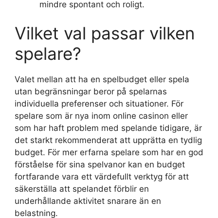
mindre spontant och roligt.
Vilket val passar vilken
spelare?
Valet mellan att ha en spelbudget eller spela
utan begränsningar beror på spelarnas
individuella preferenser och situationer. För
spelare som är nya inom online casinon eller
som har haft problem med spelande tidigare, är
det starkt rekommenderat att upprätta en tydlig
budget. För mer erfarna spelare som har en god
förståelse för sina spelvanor kan en budget
fortfarande vara ett värdefullt verktyg för att
säkerställa att spelandet förblir en
underhållande aktivitet snarare än en
belastning.