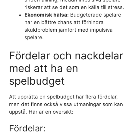
riskerar att se det som en källa till stress.
Ekonomisk hälsa:
Budgeterade spelare
har en bättre chans att förhindra
skuldproblem jämfört med impulsiva
spelare.
Fördelar och nackdelar
med att ha en
spelbudget
Att upprätta en spelbudget har flera fördelar,
men det finns också vissa utmaningar som kan
uppstå. Här är en översikt:
Fördelar: