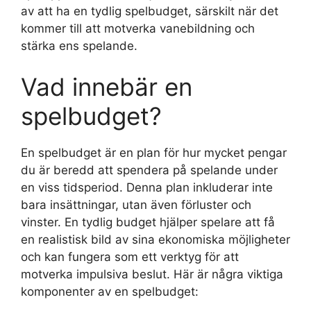
av att ha en tydlig spelbudget, särskilt när det
kommer till att motverka vanebildning och
stärka ens spelande.
Vad innebär en
spelbudget?
En spelbudget är en plan för hur mycket pengar
du är beredd att spendera på spelande under
en viss tidsperiod. Denna plan inkluderar inte
bara insättningar, utan även förluster och
vinster. En tydlig budget hjälper spelare att få
en realistisk bild av sina ekonomiska möjligheter
och kan fungera som ett verktyg för att
motverka impulsiva beslut. Här är några viktiga
komponenter av en spelbudget: