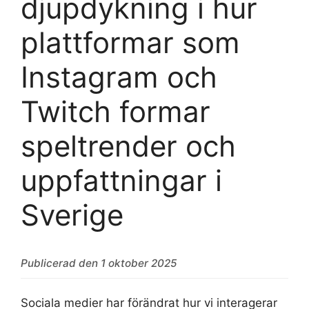
djupdykning i hur
plattformar som
Instagram och
Twitch formar
speltrender och
uppfattningar i
Sverige
Publicerad den 1 oktober 2025
Sociala medier har förändrat hur vi interagerar