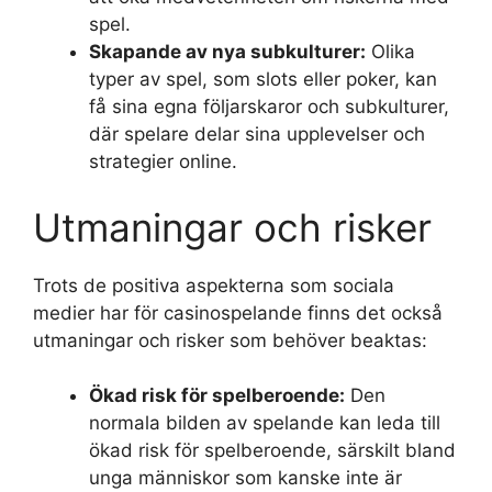
spel.
Skapande av nya subkulturer:
Olika
typer av spel, som slots eller poker, kan
få sina egna följarskaror och subkulturer,
där spelare delar sina upplevelser och
strategier online.
Utmaningar och risker
Trots de positiva aspekterna som sociala
medier har för casinospelande finns det också
utmaningar och risker som behöver beaktas:
Ökad risk för spelberoende:
Den
normala bilden av spelande kan leda till
ökad risk för spelberoende, särskilt bland
unga människor som kanske inte är