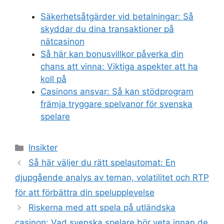
Säkerhetsåtgärder vid betalningar: Så
skyddar du dina transaktioner på
nätcasinon
Så här kan bonusvillkor påverka din
chans att vinna: Viktiga aspekter att ha
koll på
Casinons ansvar: Så kan stödprogram
främja tryggare spelvanor för svenska
spelare
Categories
Insikter
Så här väljer du rätt spelautomat: En
djupgående analys av teman, volatilitet och RTP
för att förbättra din spelupplevelse
Riskerna med att spela på utländska
casinon: Vad svenska spelare bör veta innan de