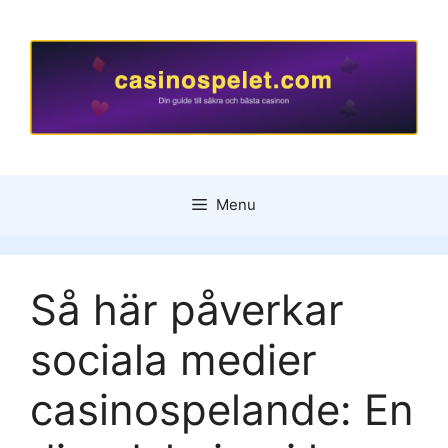
Skip
to
content
Menu
Så här påverkar
sociala medier
casinospelande: En