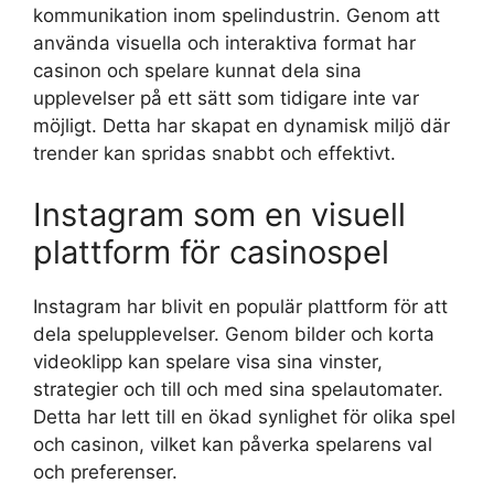
kommunikation inom spelindustrin. Genom att
använda visuella och interaktiva format har
casinon och spelare kunnat dela sina
upplevelser på ett sätt som tidigare inte var
möjligt. Detta har skapat en dynamisk miljö där
trender kan spridas snabbt och effektivt.
Instagram som en visuell
plattform för casinospel
Instagram har blivit en populär plattform för att
dela spelupplevelser. Genom bilder och korta
videoklipp kan spelare visa sina vinster,
strategier och till och med sina spelautomater.
Detta har lett till en ökad synlighet för olika spel
och casinon, vilket kan påverka spelarens val
och preferenser.