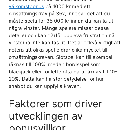
välkomstbonus
på 1000 kr med ett
omsättningskrav på 35x, innebär det att du
måste spela för 35 000 kr innan du kan ta ut
några vinster. Många spelare missar dessa
detaljer och kan därför uppleva frustration när
vinsterna inte kan tas ut. Det är också viktigt att
notera att olika spel bidrar olika mycket till
omsättningskraven. Slotspel kan till exempel
räknas till 100%, medan bordsspel som
blackjack eller roulette ofta bara räknas till 10-
20%. Detta kan ha stor betydelse för hur
snabbt du kan uppfylla kraven.
Faktorer som driver
utvecklingen av
bonusvillkor