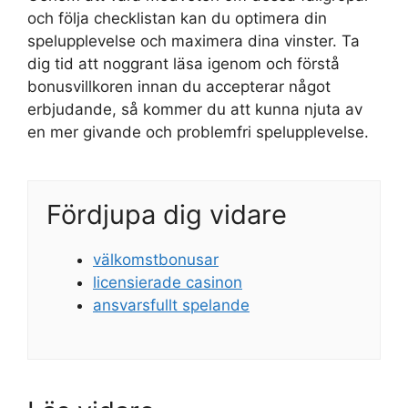
och följa checklistan kan du optimera din
spelupplevelse och maximera dina vinster. Ta
dig tid att noggrant läsa igenom och förstå
bonusvillkoren innan du accepterar något
erbjudande, så kommer du att kunna njuta av
en mer givande och problemfri spelupplevelse.
Fördjupa dig vidare
välkomstbonusar
licensierade casinon
ansvarsfullt spelande