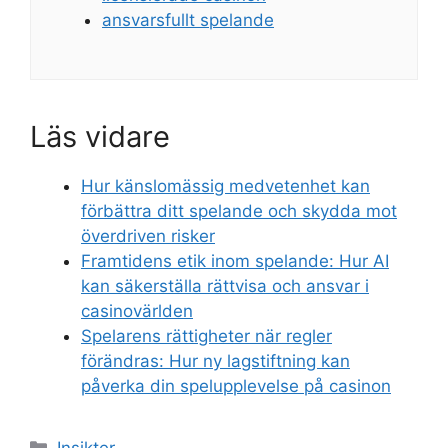
ansvarsfullt spelande
Läs vidare
Hur känslomässig medvetenhet kan
förbättra ditt spelande och skydda mot
överdriven risker
Framtidens etik inom spelande: Hur AI
kan säkerställa rättvisa och ansvar i
casinovärlden
Spelarens rättigheter när regler
förändras: Hur ny lagstiftning kan
påverka din spelupplevelse på casinon
Categories
Insikter