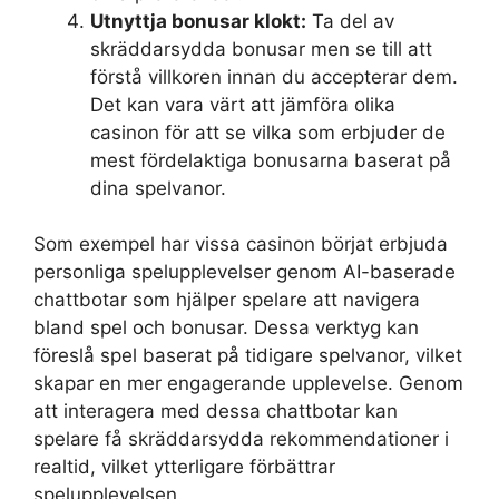
Utnyttja bonusar klokt:
Ta del av
skräddarsydda bonusar men se till att
förstå villkoren innan du accepterar dem.
Det kan vara värt att jämföra olika
casinon för att se vilka som erbjuder de
mest fördelaktiga bonusarna baserat på
dina spelvanor.
Som exempel har vissa casinon börjat erbjuda
personliga spelupplevelser genom AI-baserade
chattbotar som hjälper spelare att navigera
bland spel och bonusar. Dessa verktyg kan
föreslå spel baserat på tidigare spelvanor, vilket
skapar en mer engagerande upplevelse. Genom
att interagera med dessa chattbotar kan
spelare få skräddarsydda rekommendationer i
realtid, vilket ytterligare förbättrar
spelupplevelsen.