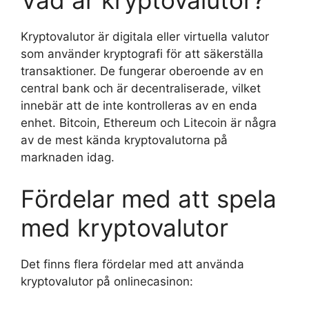
Vad är kryptovalutor?
Kryptovalutor är digitala eller virtuella valutor
som använder kryptografi för att säkerställa
transaktioner. De fungerar oberoende av en
central bank och är decentraliserade, vilket
innebär att de inte kontrolleras av en enda
enhet. Bitcoin, Ethereum och Litecoin är några
av de mest kända kryptovalutorna på
marknaden idag.
Fördelar med att spela
med kryptovalutor
Det finns flera fördelar med att använda
kryptovalutor på onlinecasinon: