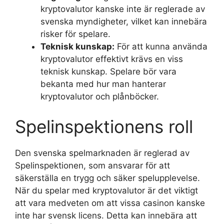
kryptovalutor kanske inte är reglerade av
svenska myndigheter, vilket kan innebära
risker för spelare.
Teknisk kunskap:
För att kunna använda
kryptovalutor effektivt krävs en viss
teknisk kunskap. Spelare bör vara
bekanta med hur man hanterar
kryptovalutor och plånböcker.
Spelinspektionens roll
Den svenska spelmarknaden är reglerad av
Spelinspektionen, som ansvarar för att
säkerställa en trygg och säker spelupplevelse.
När du spelar med kryptovalutor är det viktigt
att vara medveten om att vissa casinon kanske
inte har svensk licens. Detta kan innebära att