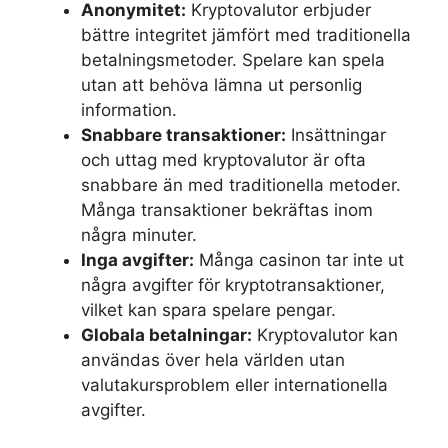
Anonymitet:
Kryptovalutor erbjuder
bättre integritet jämfört med traditionella
betalningsmetoder. Spelare kan spela
utan att behöva lämna ut personlig
information.
Snabbare transaktioner:
Insättningar
och uttag med kryptovalutor är ofta
snabbare än med traditionella metoder.
Många transaktioner bekräftas inom
några minuter.
Inga avgifter:
Många casinon tar inte ut
några avgifter för kryptotransaktioner,
vilket kan spara spelare pengar.
Globala betalningar:
Kryptovalutor kan
användas över hela världen utan
valutakursproblem eller internationella
avgifter.