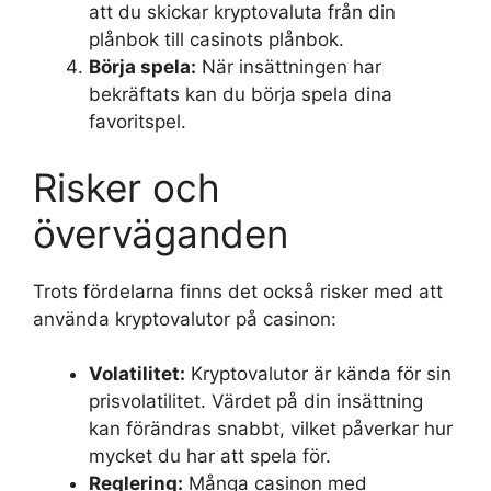
att du skickar kryptovaluta från din
plånbok till casinots plånbok.
Börja spela:
När insättningen har
bekräftats kan du börja spela dina
favoritspel.
Risker och
överväganden
Trots fördelarna finns det också risker med att
använda kryptovalutor på casinon:
Volatilitet:
Kryptovalutor är kända för sin
prisvolatilitet. Värdet på din insättning
kan förändras snabbt, vilket påverkar hur
mycket du har att spela för.
Reglering:
Många casinon med