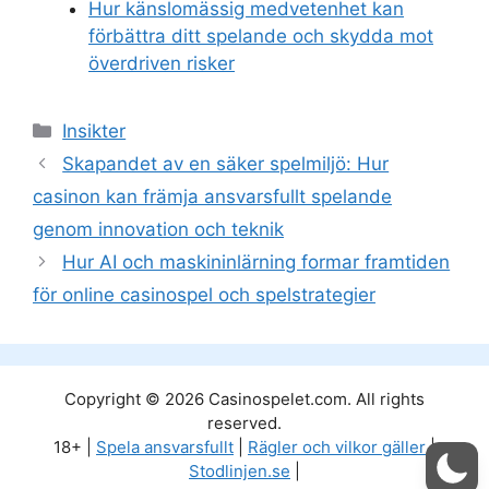
Hur känslomässig medvetenhet kan
förbättra ditt spelande och skydda mot
överdriven risker
Categories
Insikter
Skapandet av en säker spelmiljö: Hur
casinon kan främja ansvarsfullt spelande
genom innovation och teknik
Hur AI och maskininlärning formar framtiden
för online casinospel och spelstrategier
Copyright © 2026 Casinospelet.com. All rights
reserved.
18+ |
Spela ansvarsfullt
|
Rägler och vilkor gäller
|
Stodlinjen.se
|