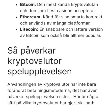
Bitcoin:
Den mest kända kryptovalutan
och den som flest casinon accepterar.
Ethereum:
Känd för sina smarta kontrakt
och används av många plattformar.
Litecoin:
En snabbare och lättare version
av Bitcoin som också blir alltmer populär.
Så påverkar
kryptovalutor
spelupplevelsen
Användningen av kryptovalutor har inte bara
förändrat betalningsmetoderna; det har även
påverkat spelupplevelsen i stort. Här är några
sätt på vilka kryptovalutor har gjort skillnad: