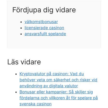
Fördjupa dig vidare
välkomstbonusar
licensierade casinon
ansvarsfullt spelande
Läs vidare
Kryptovalutor på casinon: Vad du
behöver veta om säkerhet och risker vid
användning av digitala valutor
Bonusar eller kampanjer: Så skiljer sig
fördelarna och villkoren åt för spelare på
svenska casinon