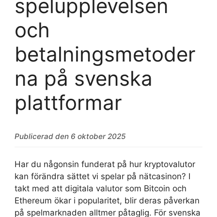
spelupplevelsen
och
betalningsmetoder
na på svenska
plattformar
Publicerad den 6 oktober 2025
Har du någonsin funderat på hur kryptovalutor
kan förändra sättet vi spelar på nätcasinon? I
takt med att digitala valutor som Bitcoin och
Ethereum ökar i popularitet, blir deras påverkan
på spelmarknaden alltmer påtaglig. För svenska