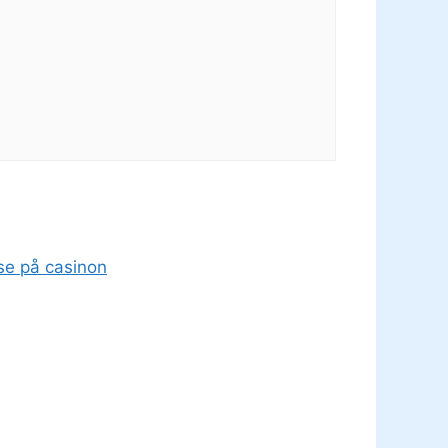
lse på casinon