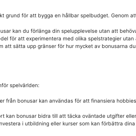
t grund för att bygga en hållbar spelbudget. Genom a
ar kan du förlänga din spelupplevelse utan att behöva
 för att experimentera med olika spelstrategier utan a
att sätta upp gränser för hur mycket av bonusarna du 
för spelvärlden:
r från bonusar kan användas för att finansiera hobbies el
t kan bonusar bidra till att täcka oväntade utgifter eller
nvestera i utbildning eller kurser som kan förbättra dina 