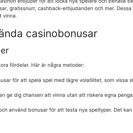
sinon erbjuder för att locka nya spelare och behålla bef
usar, gratissnurr, cashback-erbjudanden och mer. Dessa
t vinna.
nvända casinobonusar
der
ora fördelar. Här är några metoder:
ar för att spela spel med lägre volatilitet, som vissa s
an ge dig chansen att vinna utan att riskera egna pen
och använd bonusar för att testa nya speltyper. Det kan l