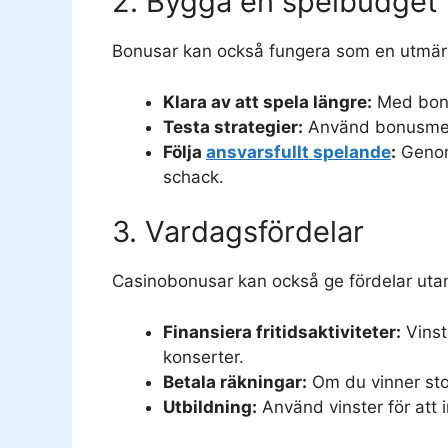
2. Bygga en spelbudget
Bonusar kan också fungera som en utmärk
Klara av att spela längre:
Med bonus
Testa strategier:
Använd bonusmedel
Följa
ansvarsfullt spelande
:
Genom 
schack.
3. Vardagsfördelar
Casinobonusar kan också ge fördelar utan
Finansiera fritidsaktiviteter:
Vinste
konserter.
Betala räkningar:
Om du vinner stor
Utbildning:
Använd vinster för att i