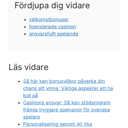
Fördjupa dig vidare
välkomstbonusar
licensierade casinon
ansvarsfullt spelande
Läs vidare
Så här kan bonusvillkor påverka din
chans att vinna: Viktiga aspekter att ha
koll på
Casinons ansvar: Så kan stödprogram
främja tryggare spelvanor för svenska
spelare
Personalisering genom AI: Hur