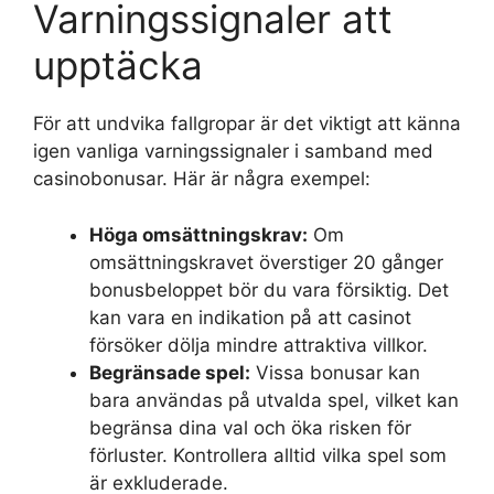
Varningssignaler att
upptäcka
För att undvika fallgropar är det viktigt att känna
igen vanliga varningssignaler i samband med
casinobonusar. Här är några exempel:
Höga omsättningskrav:
Om
omsättningskravet överstiger 20 gånger
bonusbeloppet bör du vara försiktig. Det
kan vara en indikation på att casinot
försöker dölja mindre attraktiva villkor.
Begränsade spel:
Vissa bonusar kan
bara användas på utvalda spel, vilket kan
begränsa dina val och öka risken för
förluster. Kontrollera alltid vilka spel som
är exkluderade.