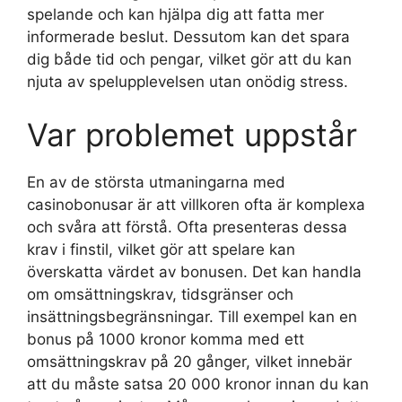
spelande och kan hjälpa dig att fatta mer
informerade beslut. Dessutom kan det spara
dig både tid och pengar, vilket gör att du kan
njuta av spelupplevelsen utan onödig stress.
Var problemet uppstår
En av de största utmaningarna med
casinobonusar är att villkoren ofta är komplexa
och svåra att förstå. Ofta presenteras dessa
krav i finstil, vilket gör att spelare kan
överskatta värdet av bonusen. Det kan handla
om omsättningskrav, tidsgränser och
insättningsbegränsningar. Till exempel kan en
bonus på 1000 kronor komma med ett
omsättningskrav på 20 gånger, vilket innebär
att du måste satsa 20 000 kronor innan du kan