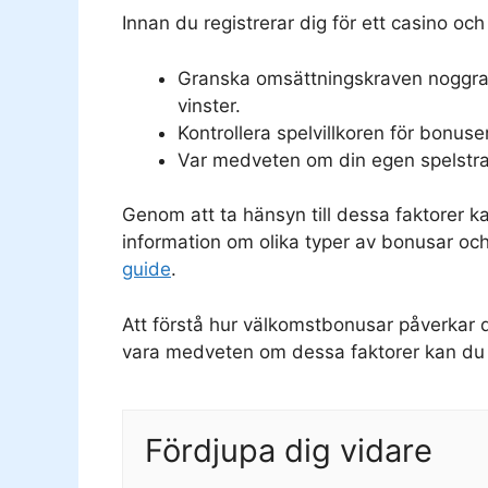
Innan du registrerar dig för ett casino oc
Granska omsättningskraven noggrant.
vinster.
Kontrollera spelvillkoren för bonuse
Var medveten om din egen spelstrat
Genom att ta hänsyn till dessa faktorer 
information om olika typer av bonusar oc
guide
.
Att förstå hur välkomstbonusar påverkar 
vara medveten om dessa faktorer kan du n
Fördjupa dig vidare