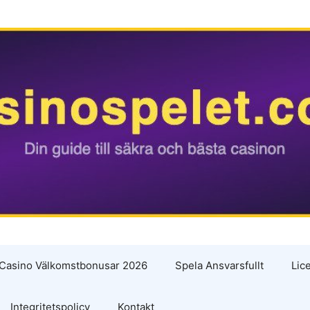
 Casino Välkomstbonusar 2026
Spela Ansvarsfullt
Lic
Integritetspolicy
Kontakt