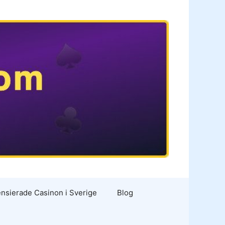
ensierade Casinon i Sverige
Blog