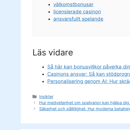
välkomstbonusar
licensierade casinon
ansvarsfullt spelande
Läs vidare
Så här kan bonusvillkor påverka din 
Casinons ansvar: Så kan stödprogr
Personalisering genom AI: Hur skr
Categories
Insikter
Hur medvetenhet om spelvanor kan hjälpa dig a
Säkerhet och pålitlighet: Hur moderna betalni