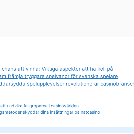
chans att vinna: Viktiga aspekter att ha koll på
am främja tryggare spelvanor för svenska spelare
äddarsydda spelupplevelser revolutionerar casinobransc
tt undvika fallgroparna i casinovärlden
ngsmetoder skyddar dina insättningar på nätcasino