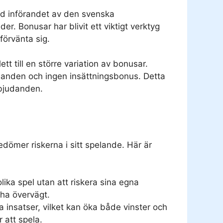
d införandet av den svenska
er. Bonusar har blivit ett viktigt verktyg
förvänta sig.
 till en större variation av bonusar.
danden och ingen insättningsbonus. Detta
rbjudanden.
dömer riskerna i sitt spelande. Här är
ka spel utan att riskera sina egna
 ha övervägt.
insatser, vilket kan öka både vinster och
 att spela.