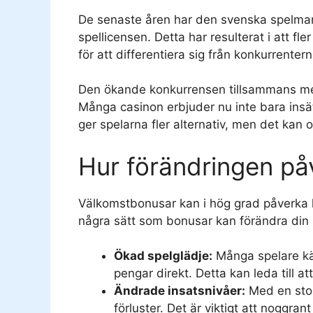
De senaste åren har den svenska spelmar
spellicensen. Detta har resulterat i att fl
för att differentiera sig från konkurrente
Den ökande konkurrensen tillsammans med s
Många casinon erbjuder nu inte bara insä
ger spelarna fler alternativ, men det kan
Hur förändringen på
Välkomstbonusar kan i hög grad påverka hu
några sätt som bonusar kan förändra din s
Ökad spelglädje:
Många spelare kän
pengar direkt. Detta kan leda till a
Ändrade insatsnivåer:
Med en stor
förluster. Det är viktigt att noggr