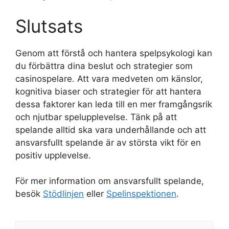
Slutsats
Genom att förstå och hantera spelpsykologi kan
du förbättra dina beslut och strategier som
casinospelare. Att vara medveten om känslor,
kognitiva biaser och strategier för att hantera
dessa faktorer kan leda till en mer framgångsrik
och njutbar spelupplevelse. Tänk på att
spelande alltid ska vara underhållande och att
ansvarsfullt spelande är av största vikt för en
positiv upplevelse.
För mer information om ansvarsfullt spelande,
besök
Stödlinjen
eller
Spelinspektionen
.