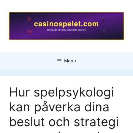
Skip
to
content
Menu
Hur spelpsykologi
kan påverka dina
beslut och strategi