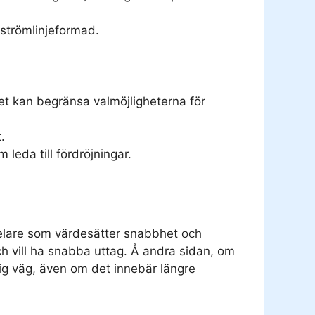
 strömlinjeformad.
et kan begränsa valmöjligheterna för
.
leda till fördröjningar.
pelare som värdesätter snabbhet och
och vill ha snabba uttag. Å andra sidan, om
ltig väg, även om det innebär längre