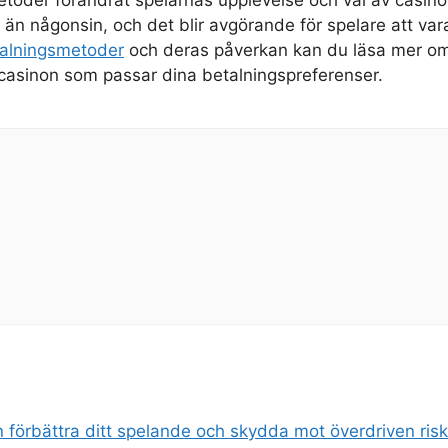
toder förändrat spelarnas upplevelse och val av casino
 än någonsin, och det blir avgörande för spelare att var
talningsmetoder
och deras påverkan kan du läsa mer om 
a casinon som passar dina betalningspreferenser.
förbättra ditt spelande och skydda mot överdriven risk