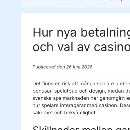
Hur nya betalnin
och val av casin
Publicerad den 26 juni 2026
Det finns en risk att många spelare under
bonusar, spelutbud och design, medan de l
svenska spelmarknaden har genomgått e
hur spelare interagerar med casinon. Dess
säkerhet och bekvämlighet.
Skillnader mellan g