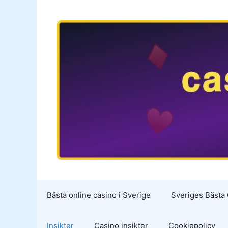
Skip
to
content
Bästa online casino i Sverige
Sveriges Bästa
Insikter
Casino insikter
Cookiepolicy