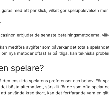
 göras med ett par klick, vilket gör spelupplevelsen mer
:
a casinon erbjuder de senaste betalningsmetoderna, vilk
an medföra avgifter som påverkar det totala spelandet
om nya metoder oftast är pålitliga, kan tekniska problem 
ken spelare?
å den enskilda spelarens preferenser och behov. För s
det bästa alternativet, särskilt för de som ofta spelar 
r att använda kreditkort, kan det fortfarande vara en gi