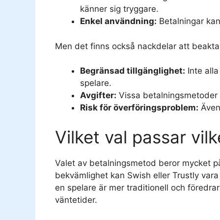
känner sig tryggare.
Enkel användning:
Betalningar kan
Men det finns också nackdelar att beakta
Begränsad tillgänglighet:
Inte all
spelare.
Avgifter:
Vissa betalningsmetoder k
Risk för överföringsproblem:
Även 
Vilket val passar vil
Valet av betalningsmetod beror mycket p
bekvämlighet kan Swish eller Trustly vara 
en spelare är mer traditionell och föredra
väntetider.