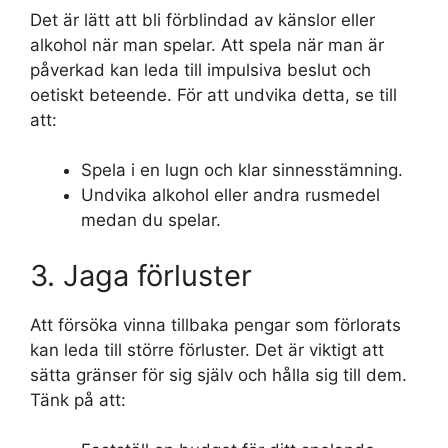
Det är lätt att bli förblindad av känslor eller
alkohol när man spelar. Att spela när man är
påverkad kan leda till impulsiva beslut och
oetiskt beteende. För att undvika detta, se till
att:
Spela i en lugn och klar sinnesstämning.
Undvika alkohol eller andra rusmedel
medan du spelar.
3. Jaga förluster
Att försöka vinna tillbaka pengar som förlorats
kan leda till större förluster. Det är viktigt att
sätta gränser för sig själv och hålla sig till dem.
Tänk på att: