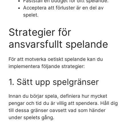
Fastställ en budget för ditt spelande.
Acceptera att förluster är en del av
spelet.
Strategier för
ansvarsfullt spelande
För att motverka oetiskt spelande kan du
implementera följande strategier:
1. Sätt upp spelgränser
Innan du börjar spela, definiera hur mycket
pengar och tid du är villig att spendera. Håll dig
till dessa gränser oavsett vad som händer
under spelets gång.