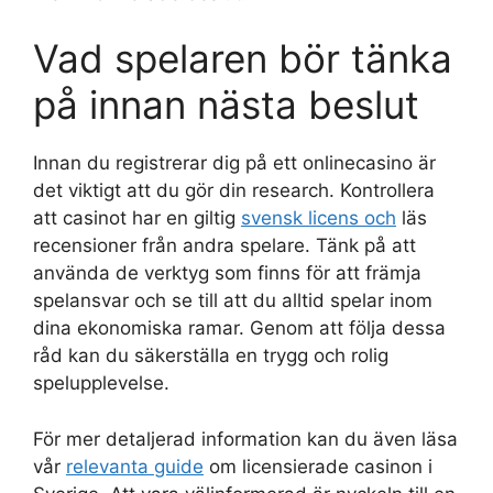
Vad spelaren bör tänka
på innan nästa beslut
Innan du registrerar dig på ett onlinecasino är
det viktigt att du gör din research. Kontrollera
att casinot har en giltig
svensk licens och
läs
recensioner från andra spelare. Tänk på att
använda de verktyg som finns för att främja
spelansvar och se till att du alltid spelar inom
dina ekonomiska ramar. Genom att följa dessa
råd kan du säkerställa en trygg och rolig
spelupplevelse.
För mer detaljerad information kan du även läsa
vår
relevanta guide
om licensierade casinon i