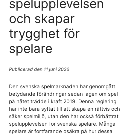
spelupplevelsen
och skapar
trygghet för
spelare
Publicerad den 11 juni 2026
Den svenska spelmarknaden har genomgått
betydande förändringar sedan lagen om spel
på nätet trädde i kraft 2019. Denna reglering
har inte bara syftat till att skapa en rättvis och
säker spelmiljö, utan den har också förbättrat
spelupplevelsen för svenska spelare. Många
spelare är fortfarande osäkra på hur dessa