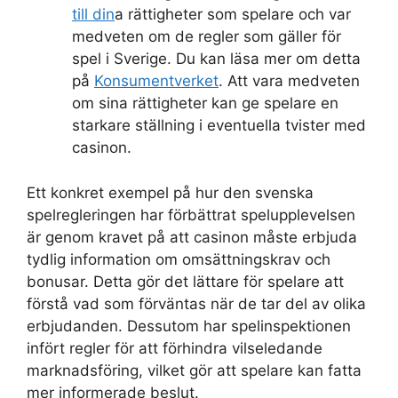
till din
a rättigheter som spelare och var
medveten om de regler som gäller för
spel i Sverige. Du kan läsa mer om detta
på
Konsumentverket
. Att vara medveten
om sina rättigheter kan ge spelare en
starkare ställning i eventuella tvister med
casinon.
Ett konkret exempel på hur den svenska
spelregleringen har förbättrat spelupplevelsen
är genom kravet på att casinon måste erbjuda
tydlig information om omsättningskrav och
bonusar. Detta gör det lättare för spelare att
förstå vad som förväntas när de tar del av olika
erbjudanden. Dessutom har spelinspektionen
infört regler för att förhindra vilseledande
marknadsföring, vilket gör att spelare kan fatta
mer informerade beslut.