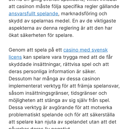
att casinon måste följa specifika regler gällande
ansvarsfullt spelande
, marknadsföring och
skydd av spelarnas medel. En av de viktigaste
aspekterna av denna reglering är att den har
ökat säkerheten för spelare.
Genom att spela på ett
casino med svensk
licens
kan spelare vara trygga med att de får
skyddade insättningar, rättvisa spel och att
deras personliga information är säker.
Dessutom har många av dessa casinon
implementerat verktyg för att främja spelansvar,
såsom insättningsgränser, tidsgränser och
möjligheten att stänga av sig själv från spel.
Dessa verktyg är avgörande för att motverka
problematiskt spelande och för att säkerställa
att spelare kan njuta av spelandet utan att det
påverkar deras liv negativt.