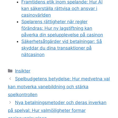
Framtidens etik inom spelande: Hur AI
kan säkerställa rättvisa och ansvar i
casinovärlden
Spelarens rättigheter när regler
förändras: Hur ny lagstiftning kan
påverka din spelupplevelse på casinon
Säkerhetsåtgärder vid betalningar: Så
skyddar du dina transaktioner på
nätcasinon
Categories
Insikter
Spelbudgetens betydelse: Hur medvetna val
kan motverka vanebildning och stärka
spelkontrollen
Nya betalningsmetoder och deras inverkan
på spelval: Hur valmöjligheter formar