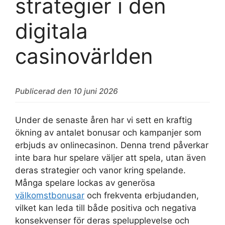
strategier i den
digitala
casinovärlden
Publicerad den 10 juni 2026
Under de senaste åren har vi sett en kraftig
ökning av antalet bonusar och kampanjer som
erbjuds av onlinecasinon. Denna trend påverkar
inte bara hur spelare väljer att spela, utan även
deras strategier och vanor kring spelande.
Många spelare lockas av generösa
välkomstbonusar
och frekventa erbjudanden,
vilket kan leda till både positiva och negativa
konsekvenser för deras spelupplevelse och