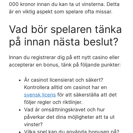
000 kronor innan du kan ta ut vinsterna. Detta
är en viktig aspekt som spelare ofta missar.
Vad bör spelaren tänka
på innan nästa beslut?
Innan du registrerar dig på ett nytt casino eller
accepterar en bonus, tänk på följande punkter:
Är casinot licensierat och säkert?
Kontrollera alltid om casinot har en
svensk licens
för att säkerställa att det
följer regler och riktlinjer.
Vad är omsättningskravet och hur
påverkar det dina möjligheter att ta ut
vinster?
Vilka spel kan du använda bonusen på?