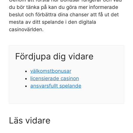
du bör tänka på kan du göra mer informerade
beslut och förbättra dina chanser att få ut det
mesta av ditt spelande i den digitala
casinovärlden.
Fördjupa dig vidare
välkomstbonusar
licensierade casinon
ansvarsfullt spelande
Läs vidare