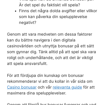
Är det spel du faktiskt vill spela?
Finns det några dolda avgifter eller villkor
som kan påverka din spelupplevelse
negativt?
Genom att vara medveten om dessa faktorer
kan du bättre navigera i den digitala
casinovärlden och utnyttja bonusar på ett sätt
som gynnar dig. Tänk alltid på att spel ska vara
roligt och underhållande, och att det är viktigt
att spela ansvarsfullt.
För att fördjupa din kunskap om bonusar
rekommenderar vi att du kollar in vår sida om
Casino bonusar
och vår
relevanta guide
för att
maximera dina spelupplevelser.
Genom att förstå hur bonusar fungerar och vad