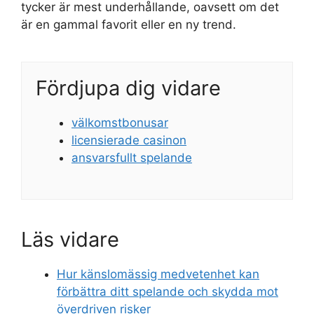
tycker är mest underhållande, oavsett om det
är en gammal favorit eller en ny trend.
Fördjupa dig vidare
välkomstbonusar
licensierade casinon
ansvarsfullt spelande
Läs vidare
Hur känslomässig medvetenhet kan
förbättra ditt spelande och skydda mot
överdriven risker