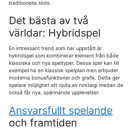
traditionella slots.
Det bästa av två
världar: Hybridspel
En intressant trend som har uppstått är
hybridspel som kombinerar element från både
klassiska och nya speltyper. Dessa spel kan till
exempel ha en klassisk spelplan men erbjuder
moderna bonusfunktioner och grafik. Detta ger
spelare möjlighet att njuta av nostalgi medan de
också får nya, spännande upplevelser.
Ansvarsfullt spelande
och framtiden