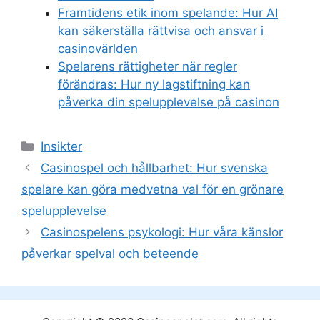
Framtidens etik inom spelande: Hur AI
kan säkerställa rättvisa och ansvar i
casinovärlden
Spelarens rättigheter när regler
förändras: Hur ny lagstiftning kan
påverka din spelupplevelse på casinon
Categories
Insikter
Casinospel och hållbarhet: Hur svenska
spelare kan göra medvetna val för en grönare
spelupplevelse
Casinospelens psykologi: Hur våra känslor
påverkar spelval och beteende