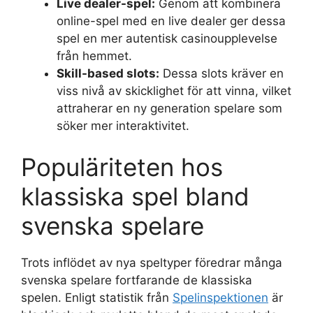
Live dealer-spel:
Genom att kombinera
online-spel med en live dealer ger dessa
spel en mer autentisk casinoupplevelse
från hemmet.
Skill-based slots:
Dessa slots kräver en
viss nivå av skicklighet för att vinna, vilket
attraherar en ny generation spelare som
söker mer interaktivitet.
Populäriteten hos
klassiska spel bland
svenska spelare
Trots inflödet av nya speltyper föredrar många
svenska spelare fortfarande de klassiska
spelen. Enligt statistik från
Spelinspektionen
är