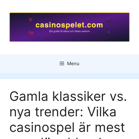
Skip
to
content
Menu
Gamla klassiker vs.
nya trender: Vilka
casinospel är mest