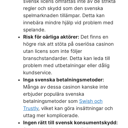
svensk licens omfattas inte av de strikta
regler och skydd som den svenska
spelmarknaden tillämpar. Detta kan
innebära mindre hjälp vid problem med
spelande.
Risk för oärliga aktörer:
Det finns en
högre risk att stöta på oseriösa casinon
utan licens som inte följer
branschstandarder. Detta kan leda till
problem med utbetalningar eller dålig
kundservice.
Inga svenska betalningsmetoder:
Många av dessa casinon kanske inte
erbjuder populära svenska
betalningsmetoder som
Swish och
Trustly
, vilket kan göra insättningar och
uttag mer komplicerade.
Ingen rätt till svensk konsumentskydd: