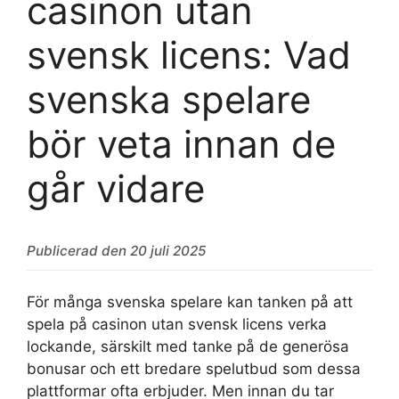
casinon utan
svensk licens: Vad
svenska spelare
bör veta innan de
går vidare
Publicerad den 20 juli 2025
För många svenska spelare kan tanken på att
spela på casinon utan svensk licens verka
lockande, särskilt med tanke på de generösa
bonusar och ett bredare spelutbud som dessa
plattformar ofta erbjuder. Men innan du tar