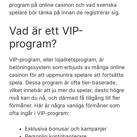
program på online casinon och vad svenska
spelare bör tänka på innan de registrerar sig.
Vad är ett VIP-
program?
VIP-program, eller lojalitetsprogram, är
belöningssystem som erbjuds av många online
casinon för att uppmuntra spelare att fortsätta
spela. Dessa program är ofta tier-baserade,
vilket innebär att ju mer du spelar, desto högre
nivå kan du nå, och därmed få tillgång till fler
förmåner. Här är några vanliga förmåner som
ofta ingår i VIP-program:
Exklusiva bonusar och kampanjer
Personlig kontohanterare