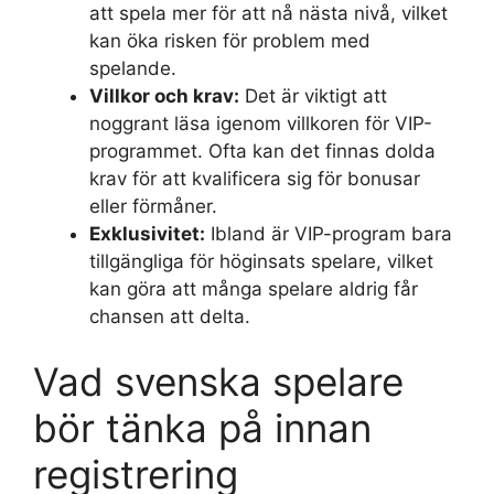
att spela mer för att nå nästa nivå, vilket
kan öka risken för problem med
spelande.
Villkor och krav:
Det är viktigt att
noggrant läsa igenom villkoren för VIP-
programmet. Ofta kan det finnas dolda
krav för att kvalificera sig för bonusar
eller förmåner.
Exklusivitet:
Ibland är VIP-program bara
tillgängliga för höginsats spelare, vilket
kan göra att många spelare aldrig får
chansen att delta.
Vad svenska spelare
bör tänka på innan
registrering