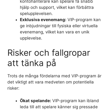
kontohanterare kan spelare få snabb
hjälp och support, vilket kan förbättra
spelupplevelsen.
Exklusiva evenemang:
VIP-program kan
ge inbjudningar till fysiska eller virtuella
evenemang, vilket kan vara en unik
upplevelse.
Risker och fallgropar
att tänka på
Trots de många fördelarna med VIP-program är
det viktigt att vara medveten om potentiella
risker:
Ökat spelande:
VIP-program kan ibland
leda till att spelare känner sig pressade