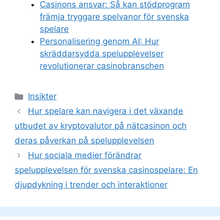
Casinons ansvar: Så kan stödprogram
främja tryggare spelvanor för svenska
spelare
Personalisering genom AI: Hur
skräddarsydda spelupplevelser
revolutionerar casinobranschen
Categories
Insikter
Hur spelare kan navigera i det växande
utbudet av kryptovalutor på nätcasinon och
deras påverkan på spelupplevelsen
Hur sociala medier förändrar
spelupplevelsen för svenska casinospelare: En
djupdykning i trender och interaktioner