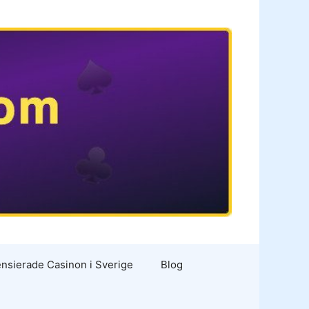
ensierade Casinon i Sverige
Blog