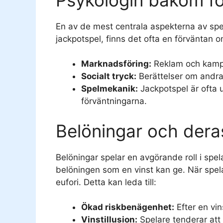
En av de mest centrala aspekterna av spela
jackpotspel, finns det ofta en förväntan o
Marknadsföring:
Reklam och kampa
Socialt tryck:
Berättelser om andra 
Spelmekanik:
Jackpotspel är ofta u
förväntningarna.
Belöningar och dera
Belöningar spelar en avgörande roll i sp
belöningen som en vinst kan ge. När spel
eufori. Detta kan leda till:
Ökad riskbenägenhet:
Efter en vin
Vinstillusion:
Spelare tenderar att 