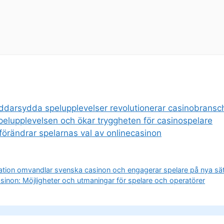
äddarsydda spelupplevelser revolutionerar casinobransc
spelupplevelsen och ökar tryggheten för casinospelare
förändrar spelarnas val av onlinecasinon
cation omvandlar svenska casinon och engagerar spelare på nya sä
asinon: Möjligheter och utmaningar för spelare och operatörer