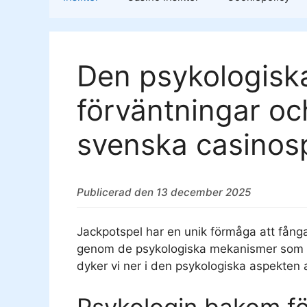
Den psykologiska
förväntningar oc
svenska casinos
Publicerad den 13 december 2025
Jackpotspel har en unik förmåga att fång
genom de psykologiska mekanismer som spe
dyker vi ner i den psykologiska aspekten 
Psykologin bakom fö