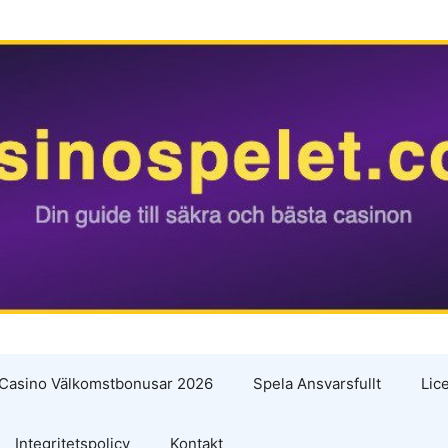
 Casino Välkomstbonusar 2026
Spela Ansvarsfullt
Lic
Integritetspolicy
Kontakt