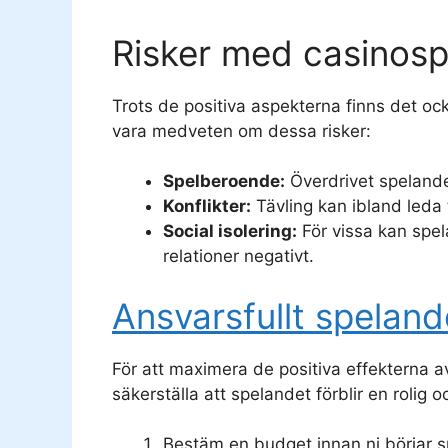
Risker med casinospe
Trots de positiva aspekterna finns det ocks
vara medveten om dessa risker:
Spelberoende:
Överdrivet spelande 
Konflikter:
Tävling kan ibland leda t
Social isolering:
För vissa kan spela
relationer negativt.
Ansvarsfullt speland
För att maximera de positiva effekterna av
säkerställa att spelandet förblir en rolig oc
Bestäm en budget innan ni börjar spe