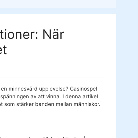
tioner: När
et
ll en minnesvärd upplevelse? Casinospel
spänningen av att vinna. I denna artikel
tet som stärker banden mellan människor.