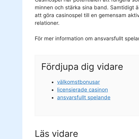
minnen och stärka sina band. Samtidigt är
att göra casinospel till en gemensam akti
relationer.
För mer information om ansvarsfullt spe
Fördjupa dig vidare
välkomstbonusar
licensierade casinon
ansvarsfullt spelande
Läs vidare