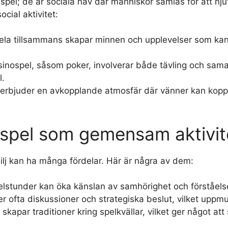
spel; de är sociala nav där människor samlas för att nju
cial aktivitet:
ela tillsammans skapar minnen och upplevelser som kan 
nospel, såsom poker, involverar både tävling och samarbe
.
erbjuder en avkopplande atmosfär där vänner kan koppla 
spel som gemensam aktivit
ilj kan ha många fördelar. Här är några av dem:
under kan öka känslan av samhörighet och förståelse
r ofta diskussioner och strategiska beslut, vilket uppm
kapar traditioner kring spelkvällar, vilket ger något att