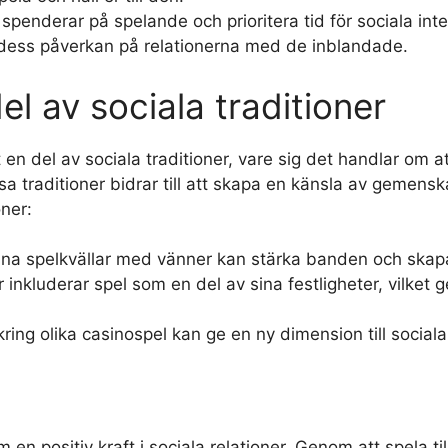
penderar på spelande och prioritera tid för sociala inte
dess påverkan på relationerna med de inblandade.
l av sociala traditioner
n del av sociala traditioner, vare sig det handlar om att
a traditioner bidrar till att skapa en känsla av gemensk
oner:
a spelkvällar med vänner kan stärka banden och skapa 
 inkluderar spel som en del av sina festligheter, vilket 
ring olika casinospel kan ge en ny dimension till soci
 en positiv kraft i sociala relationer. Genom att spela 