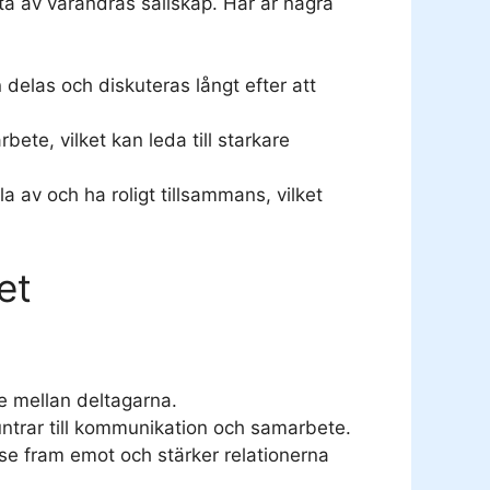
ta av varandras sällskap. Här är några
delas och diskuteras långt efter att
te, vilket kan leda till starkare
av och ha roligt tillsammans, vilket
et
 mellan deltagarna.
untrar till kommunikation och samarbete.
 se fram emot och stärker relationerna