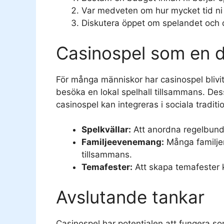
Var medveten om hur mycket tid ni s
Diskutera öppet om spelandet och 
Casinospel som en de
För många människor har casinospel blivit e
besöka en lokal spelhall tillsammans. Dess
casinospel kan integreras i sociala traditi
Spelkvällar:
Att anordna regelbundn
Familjeevenemang:
Många familjer
tillsammans.
Temafester:
Att skapa temafester k
Avslutande tankar
Casinospel har potentialen att fungera som