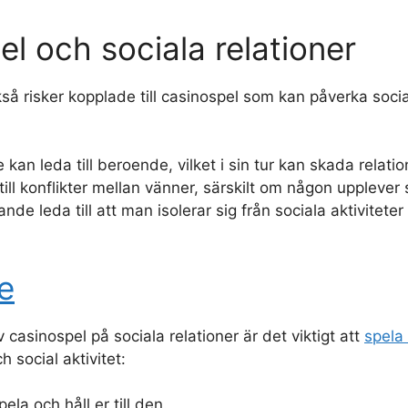
l och sociala relationer
å risker kopplade till casinospel som kan påverka sociala
kan leda till beroende, vilket i sin tur kan skada rela
ill konflikter mellan vänner, särskilt om någon upplever 
nde leda till att man isolerar sig från sociala aktiviteter
e
 casinospel på sociala relationer är det viktigt att
spela 
h social aktivitet:
la och håll er till den.