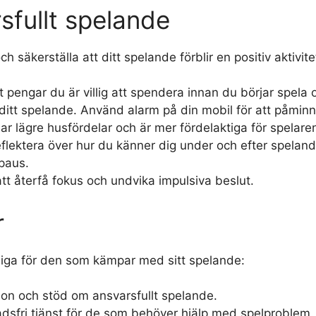
rsfullt spelande
ch säkerställa att ditt spelande förblir en positiv aktivite
engar du är villig att spendera innan du börjar spela och
ditt spelande. Använd alarm på din mobil för att påminn
ar lägre husfördelar och är mer fördelaktiga för spelare
flektera över hur du känner dig under och efter spelande
 paus.
t återfå fokus och undvika impulsiva beslut.
r
gliga för den som kämpar med sitt spelande:
ion och stöd om ansvarsfullt spelande.
sfri tjänst för de som behöver hjälp med spelproblem.