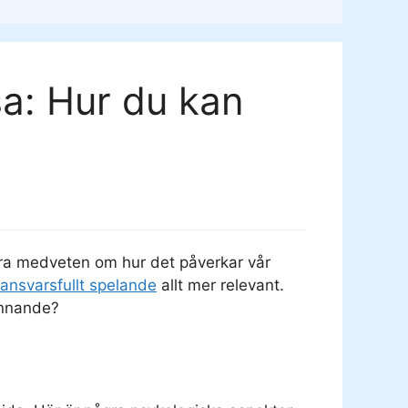
a: Hur du kan
vara medveten om hur det påverkar vår
ansvarsfullt spelande
allt mer relevant.
innande?