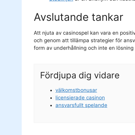
Avslutande tankar
Att njuta av casinospel kan vara en posit
och genom att tillämpa strategier för ans
form av underhållning och inte en lösning p
Fördjupa dig vidare
välkomstbonusar
licensierade casinon
ansvarsfullt spelande