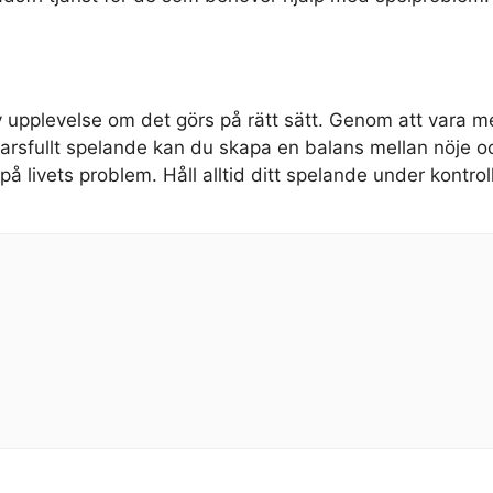
iv upplevelse om det görs på rätt sätt. Genom att vara
varsfullt spelande kan du skapa en balans mellan nöje o
å livets problem. Håll alltid ditt spelande under kontrol