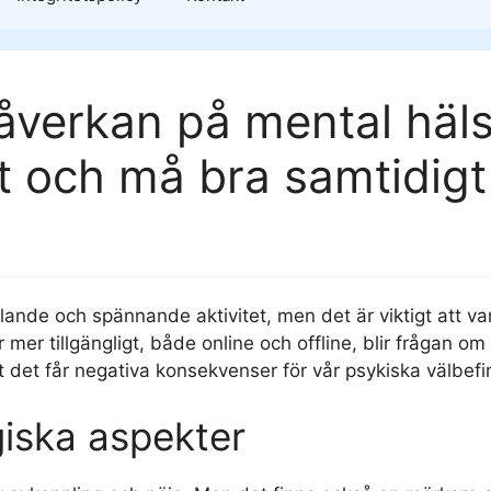
åverkan på mental häls
lt och må bra samtidigt
lande och spännande aktivitet, men det är viktigt att 
 mer tillgängligt, både online och offline, blir frågan om
t det får negativa konsekvenser för vår psykiska välbef
iska aspekter