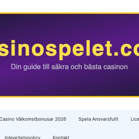
 Casino Välkomstbonusar 2026
Spela Ansvarsfullt
Lic
Integritetspolicy
Kontakt