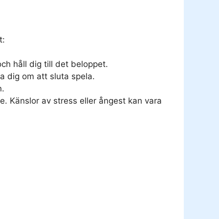
t:
 håll dig till det beloppet.
a dig om att sluta spela.
n.
. Känslor av stress eller ångest kan vara