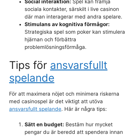
Social interaktion:
Spel kan främja
sociala kontakter, särskilt i live casinon
där man interagerar med andra spelare.
Stimulans av kognitiva förmågor:
Strategiska spel som poker kan stimulera
hjärnan och förbättra
problemlösningsförmåga.
Tips för
ansvarsfullt
spelande
För att maximera nöjet och minimera riskerna
med casinospel är det viktigt att utöva
ansvarsfullt spelande
. Här är några tips:
Sätt en budget:
Bestäm hur mycket
pengar du är beredd att spendera innan