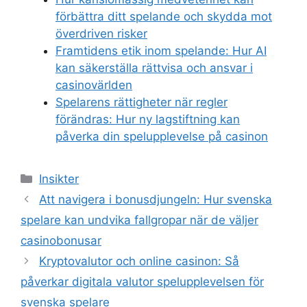
förbättra ditt spelande och skydda mot
överdriven risker
Framtidens etik inom spelande: Hur AI
kan säkerställa rättvisa och ansvar i
casinovärlden
Spelarens rättigheter när regler
förändras: Hur ny lagstiftning kan
påverka din spelupplevelse på casinon
Categories
Insikter
Att navigera i bonusdjungeln: Hur svenska
spelare kan undvika fallgropar när de väljer
casinobonusar
Kryptovalutor och online casinon: Så
påverkar digitala valutor spelupplevelsen för
svenska spelare