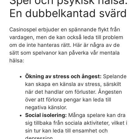
Spel och psykisk hälsa:
En dubbelkantad svärd
Casinospel erbjuder en spännande flykt från
vardagen, men de kan också leda till problem
om de inte hanteras rätt. Här är några av de
sätt som spelvanor kan påverka vår mentala
hälsa:
Ökning av stress och ångest:
Spelande
kan skapa en känsla av stress, särskilt
när det handlar om förluster. Ångesten
över att förlora pengar kan leda till
negativa känslor.
Social isolering:
Många spelare kan dra
sig tillbaka från sociala aktiviteter, vilket i
sin tur kan leda till ensamhet och
depression.