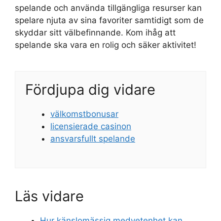
spelande och använda tillgängliga resurser kan
spelare njuta av sina favoriter samtidigt som de
skyddar sitt välbefinnande. Kom ihåg att
spelande ska vara en rolig och säker aktivitet!
Fördjupa dig vidare
välkomstbonusar
licensierade casinon
ansvarsfullt spelande
Läs vidare
Hur känslomässig medvetenhet kan