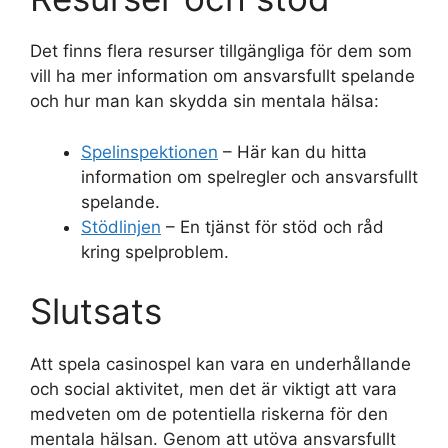
Det finns flera resurser tillgängliga för dem som
vill ha mer information om ansvarsfullt spelande
och hur man kan skydda sin mentala hälsa:
Spelinspektionen
– Här kan du hitta
information om spelregler och ansvarsfullt
spelande.
Stödlinjen
– En tjänst för stöd och råd
kring spelproblem.
Slutsats
Att spela casinospel kan vara en underhållande
och social aktivitet, men det är viktigt att vara
medveten om de potentiella riskerna för den
mentala hälsan. Genom att utöva ansvarsfullt