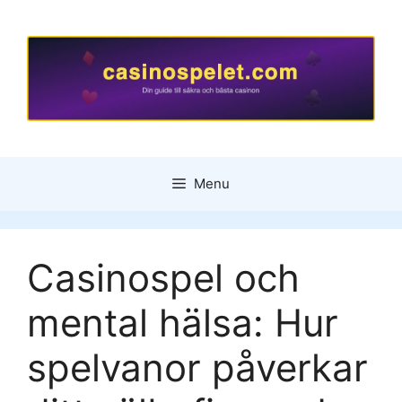
Skip
to
content
Menu
Casinospel och
mental hälsa: Hur
spelvanor påverkar