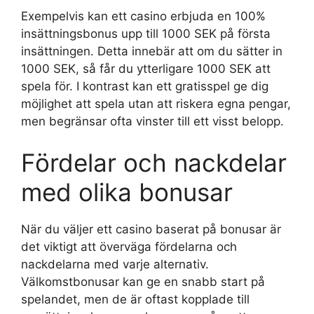
Exempelvis kan ett casino erbjuda en 100%
insättningsbonus upp till 1000 SEK på första
insättningen. Detta innebär att om du sätter in
1000 SEK, så får du ytterligare 1000 SEK att
spela för. I kontrast kan ett gratisspel ge dig
möjlighet att spela utan att riskera egna pengar,
men begränsar ofta vinster till ett visst belopp.
Fördelar och nackdelar
med olika bonusar
När du väljer ett casino baserat på bonusar är
det viktigt att överväga fördelarna och
nackdelarna med varje alternativ.
Välkomstbonusar kan ge en snabb start på
spelandet, men de är oftast kopplade till