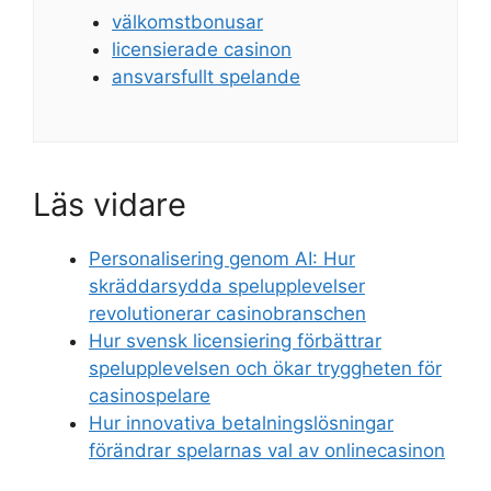
välkomstbonusar
licensierade casinon
ansvarsfullt spelande
Läs vidare
Personalisering genom AI: Hur
skräddarsydda spelupplevelser
revolutionerar casinobranschen
Hur svensk licensiering förbättrar
spelupplevelsen och ökar tryggheten för
casinospelare
Hur innovativa betalningslösningar
förändrar spelarnas val av onlinecasinon