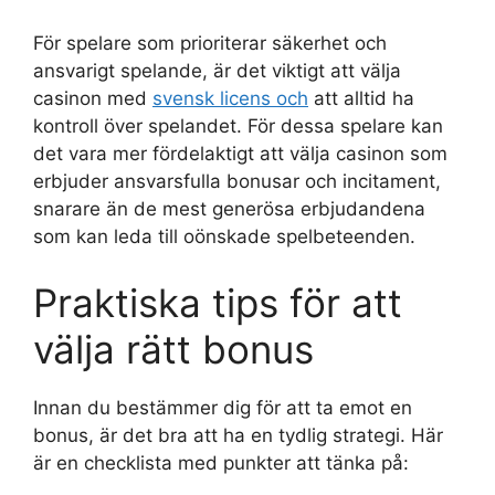
För spelare som prioriterar säkerhet och
ansvarigt spelande, är det viktigt att välja
casinon med
svensk licens och
att alltid ha
kontroll över spelandet. För dessa spelare kan
det vara mer fördelaktigt att välja casinon som
erbjuder ansvarsfulla bonusar och incitament,
snarare än de mest generösa erbjudandena
som kan leda till oönskade spelbeteenden.
Praktiska tips för att
välja rätt bonus
Innan du bestämmer dig för att ta emot en
bonus, är det bra att ha en tydlig strategi. Här
är en checklista med punkter att tänka på: