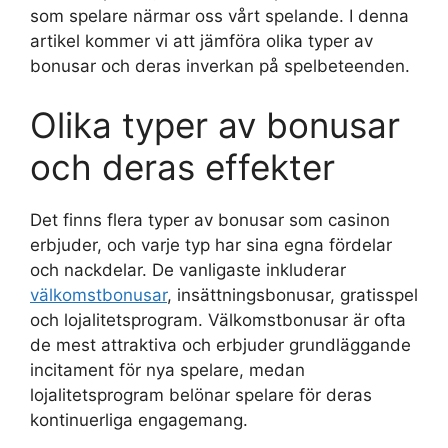
som spelare närmar oss vårt spelande. I denna
artikel kommer vi att jämföra olika typer av
bonusar och deras inverkan på spelbeteenden.
Olika typer av bonusar
och deras effekter
Det finns flera typer av bonusar som casinon
erbjuder, och varje typ har sina egna fördelar
och nackdelar. De vanligaste inkluderar
välkomstbonusar
, insättningsbonusar, gratisspel
och lojalitetsprogram. Välkomstbonusar är ofta
de mest attraktiva och erbjuder grundläggande
incitament för nya spelare, medan
lojalitetsprogram belönar spelare för deras
kontinuerliga engagemang.