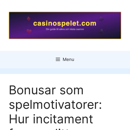
Skip
to
content
Menu
Bonusar som
spelmotivatorer:
Hur incitament