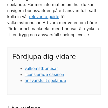
spelande. För mer information om hur du kan
navigera bonusvärlden på ett ansvarsfullt sätt,
kolla in vår
relevanta guide
för
välkomstbonusar. Att vara medveten om både
fördelar och nackdelar med bonusar är nyckeln
till en trygg och ansvarsfull spelupplevelse.
Fördjupa dig vidare
välkomstbonusar
licensierade casinon
ansvarsfullt spelande