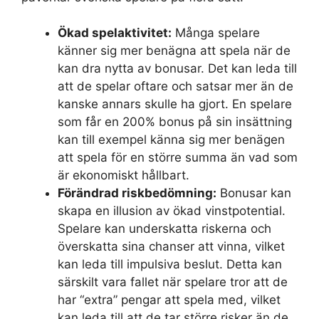
Ökad spelaktivitet:
Många spelare
känner sig mer benägna att spela när de
kan dra nytta av bonusar. Det kan leda till
att de spelar oftare och satsar mer än de
kanske annars skulle ha gjort. En spelare
som får en 200% bonus på sin insättning
kan till exempel känna sig mer benägen
att spela för en större summa än vad som
är ekonomiskt hållbart.
Förändrad riskbedömning:
Bonusar kan
skapa en illusion av ökad vinstpotential.
Spelare kan underskatta riskerna och
överskatta sina chanser att vinna, vilket
kan leda till impulsiva beslut. Detta kan
särskilt vara fallet när spelare tror att de
har “extra” pengar att spela med, vilket
kan leda till att de tar större risker än de