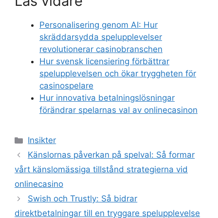
Läs vidare
Personalisering genom AI: Hur
skräddarsydda spelupplevelser
revolutionerar casinobranschen
Hur svensk licensiering förbättrar
spelupplevelsen och ökar tryggheten för
casinospelare
Hur innovativa betalningslösningar
förändrar spelarnas val av onlinecasinon
Categories
Insikter
Känslornas påverkan på spelval: Så formar
vårt känslomässiga tillstånd strategierna vid
onlinecasino
Swish och Trustly: Så bidrar
direktbetalningar till en tryggare spelupplevelse