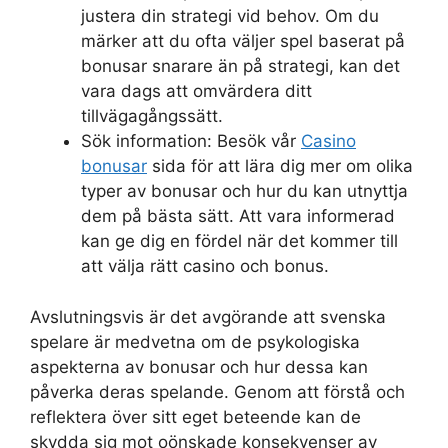
justera din strategi vid behov. Om du
märker att du ofta väljer spel baserat på
bonusar snarare än på strategi, kan det
vara dags att omvärdera ditt
tillvägagångssätt.
Sök information: Besök vår
Casino
bonusar
sida för att lära dig mer om olika
typer av bonusar och hur du kan utnyttja
dem på bästa sätt. Att vara informerad
kan ge dig en fördel när det kommer till
att välja rätt casino och bonus.
Avslutningsvis är det avgörande att svenska
spelare är medvetna om de psykologiska
aspekterna av bonusar och hur dessa kan
påverka deras spelande. Genom att förstå och
reflektera över sitt eget beteende kan de
skydda sig mot oönskade konsekvenser av