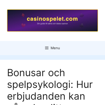
Skip
to
content
Menu
Bonusar och
spelpsykologi: Hur
erbjudanden kan