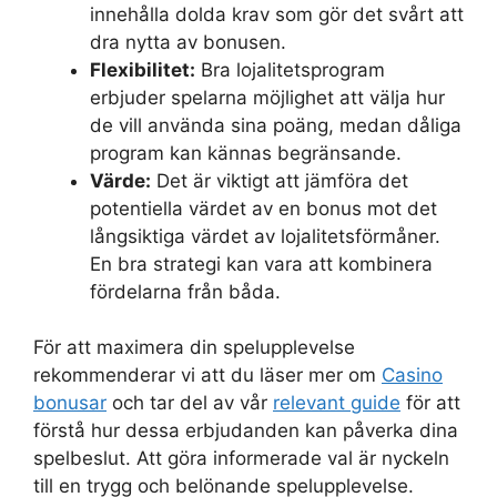
innehålla dolda krav som gör det svårt att
dra nytta av bonusen.
Flexibilitet:
Bra lojalitetsprogram
erbjuder spelarna möjlighet att välja hur
de vill använda sina poäng, medan dåliga
program kan kännas begränsande.
Värde:
Det är viktigt att jämföra det
potentiella värdet av en bonus mot det
långsiktiga värdet av lojalitetsförmåner.
En bra strategi kan vara att kombinera
fördelarna från båda.
För att maximera din spelupplevelse
rekommenderar vi att du läser mer om
Casino
bonusar
och tar del av vår
relevant guide
för att
förstå hur dessa erbjudanden kan påverka dina
spelbeslut. Att göra informerade val är nyckeln
till en trygg och belönande spelupplevelse.