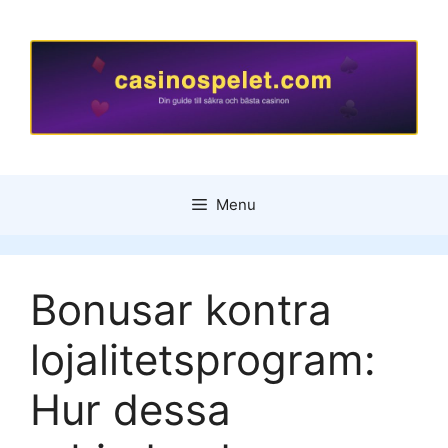
Skip
to
content
Menu
Bonusar kontra
lojalitetsprogram:
Hur dessa