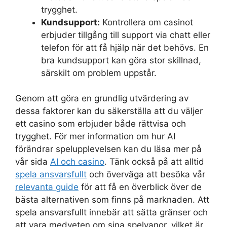
trygghet.
Kundsupport:
Kontrollera om casinot
erbjuder tillgång till support via chatt eller
telefon för att få hjälp när det behövs. En
bra kundsupport kan göra stor skillnad,
särskilt om problem uppstår.
Genom att göra en grundlig utvärdering av
dessa faktorer kan du säkerställa att du väljer
ett casino som erbjuder både rättvisa och
trygghet. För mer information om hur AI
förändrar spelupplevelsen kan du läsa mer på
vår sida
AI och casino
. Tänk också på att alltid
spela ansvarsfullt
och överväga att besöka vår
relevanta guide
för att få en överblick över de
bästa alternativen som finns på marknaden. Att
spela ansvarsfullt innebär att sätta gränser och
att vara medveten om sina spelvanor, vilket är