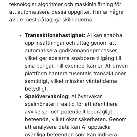
teknologier algoritmer och maskininlärning för
att automatisera dessa uppgifter. Här är några
av de mest påtagliga skillnaderna:
Transaktionshastighet:
AI kan snabba
upp insättningar och uttag genom att
automatisera godkännandeprocesser,
vilket ger spelarna snabbare tillgång till
sina pengar. Till exempel kan en AI-driven
plattform hantera tusentals transaktioner
samtidigt, vilket minskar väntetiderna
betydligt.
Spelövervakning:
AI övervakar
spelmönster i realtid för att identifiera
avvikelser och potentiellt bedrägligt
beteende, vilket ökar säkerheten. Genom
att analysera data kan AI upptäcka
ovanliga beteenden som kan indikera