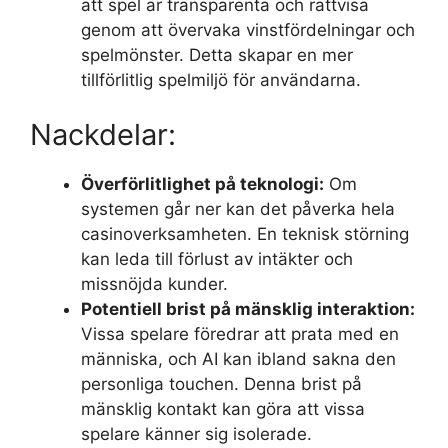
att spel är transparenta och rättvisa
genom att övervaka vinstfördelningar och
spelmönster. Detta skapar en mer
tillförlitlig spelmiljö för användarna.
Nackdelar:
Överförlitlighet på teknologi:
Om
systemen går ner kan det påverka hela
casinoverksamheten. En teknisk störning
kan leda till förlust av intäkter och
missnöjda kunder.
Potentiell brist på mänsklig interaktion:
Vissa spelare föredrar att prata med en
människa, och AI kan ibland sakna den
personliga touchen. Denna brist på
mänsklig kontakt kan göra att vissa
spelare känner sig isolerade.