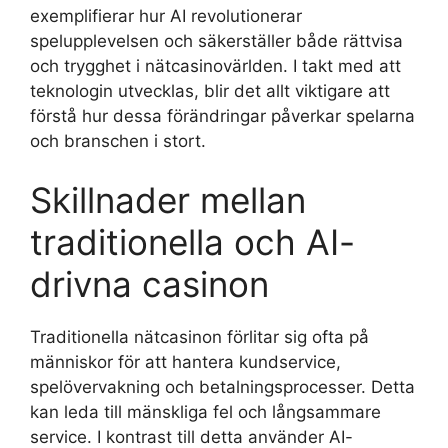
exemplifierar hur AI revolutionerar
spelupplevelsen och säkerställer både rättvisa
och trygghet i nätcasinovärlden. I takt med att
teknologin utvecklas, blir det allt viktigare att
förstå hur dessa förändringar påverkar spelarna
och branschen i stort.
Skillnader mellan
traditionella och AI-
drivna casinon
Traditionella nätcasinon förlitar sig ofta på
människor för att hantera kundservice,
spelövervakning och betalningsprocesser. Detta
kan leda till mänskliga fel och långsammare
service. I kontrast till detta använder AI-