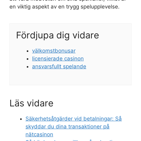
en viktig aspekt av en trygg spelupplevelse.
Fördjupa dig vidare
välkomstbonusar
licensierade casinon
ansvarsfullt spelande
Läs vidare
Säkerhetsåtgärder vid betalningar: Så
skyddar du dina transaktioner på
nätcasinon