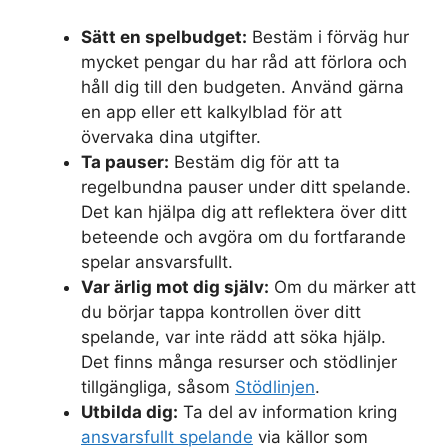
Sätt en spelbudget:
Bestäm i förväg hur
mycket pengar du har råd att förlora och
håll dig till den budgeten. Använd gärna
en app eller ett kalkylblad för att
övervaka dina utgifter.
Ta pauser:
Bestäm dig för att ta
regelbundna pauser under ditt spelande.
Det kan hjälpa dig att reflektera över ditt
beteende och avgöra om du fortfarande
spelar ansvarsfullt.
Var ärlig mot dig själv:
Om du märker att
du börjar tappa kontrollen över ditt
spelande, var inte rädd att söka hjälp.
Det finns många resurser och stödlinjer
tillgängliga, såsom
Stödlinjen
.
Utbilda dig:
Ta del av information kring
ansvarsfullt spelande
via källor som