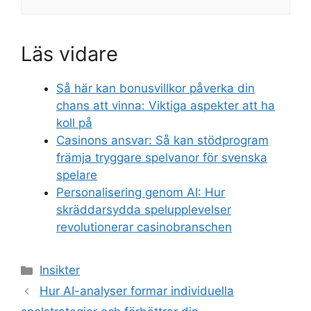
Läs vidare
Så här kan bonusvillkor påverka din
chans att vinna: Viktiga aspekter att ha
koll på
Casinons ansvar: Så kan stödprogram
främja tryggare spelvanor för svenska
spelare
Personalisering genom AI: Hur
skräddarsydda spelupplevelser
revolutionerar casinobranschen
Categories
Insikter
Hur AI-analyser formar individuella