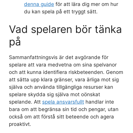
denna guide
för att lära dig mer om hur
du kan spela på ett tryggt sätt.
Vad spelaren bör tänka
på
Sammanfattningsvis är det avgörande för
spelare att vara medvetna om sina spelvanor
och att kunna identifiera riskbeteenden. Genom
att sätta upp klara gränser, vara ärliga mot sig
själva och använda tillgängliga resurser kan
spelare skydda sig själva mot oönskat
spelande. Att
spela ansvarsfullt
handlar inte
bara om att begränsa sin tid och pengar, utan
också om att förstå sitt beteende och agera
proaktivt.