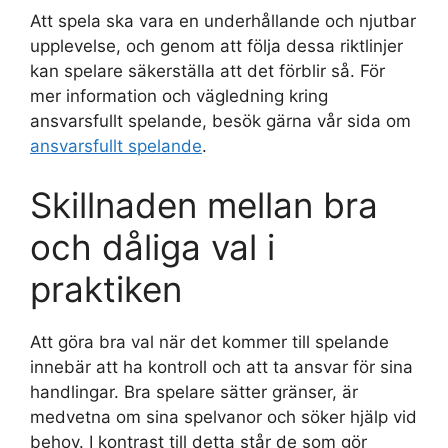
Att spela ska vara en underhållande och njutbar
upplevelse, och genom att följa dessa riktlinjer
kan spelare säkerställa att det förblir så. För
mer information och vägledning kring
ansvarsfullt spelande, besök gärna vår sida om
ansvarsfullt spelande
.
Skillnaden mellan bra
och dåliga val i
praktiken
Att göra bra val när det kommer till spelande
innebär att ha kontroll och att ta ansvar för sina
handlingar. Bra spelare sätter gränser, är
medvetna om sina spelvanor och söker hjälp vid
behov. I kontrast till detta står de som gör