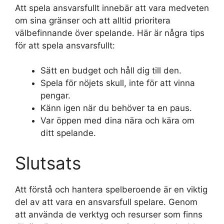
Att spela ansvarsfullt innebär att vara medveten
om sina gränser och att alltid prioritera
välbefinnande över spelande. Här är några tips
för att spela ansvarsfullt:
Sätt en budget och håll dig till den.
Spela för nöjets skull, inte för att vinna
pengar.
Känn igen när du behöver ta en paus.
Var öppen med dina nära och kära om
ditt spelande.
Slutsats
Att förstå och hantera spelberoende är en viktig
del av att vara en ansvarsfull spelare. Genom
att använda de verktyg och resurser som finns