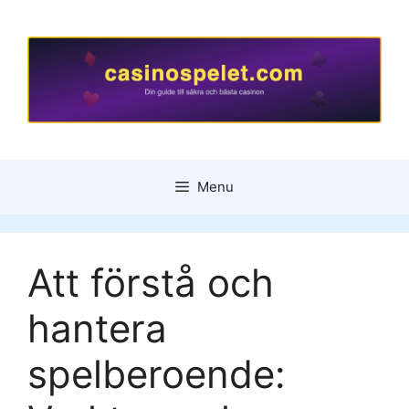
Skip
to
content
Menu
Att förstå och
hantera
spelberoende: