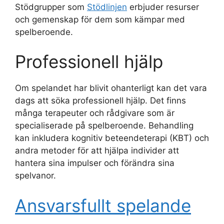
Stödgrupper som
Stödlinjen
erbjuder resurser
och gemenskap för dem som kämpar med
spelberoende.
Professionell hjälp
Om spelandet har blivit ohanterligt kan det vara
dags att söka professionell hjälp. Det finns
många terapeuter och rådgivare som är
specialiserade på spelberoende. Behandling
kan inkludera kognitiv beteendeterapi (KBT) och
andra metoder för att hjälpa individer att
hantera sina impulser och förändra sina
spelvanor.
Ansvarsfullt spelande