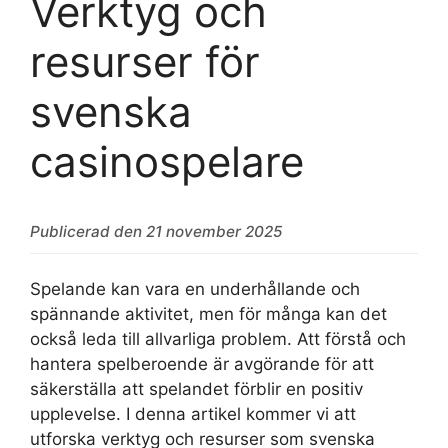
Verktyg och
resurser för
svenska
casinospelare
Publicerad den 21 november 2025
Spelande kan vara en underhållande och
spännande aktivitet, men för många kan det
också leda till allvarliga problem. Att förstå och
hantera spelberoende är avgörande för att
säkerställa att spelandet förblir en positiv
upplevelse. I denna artikel kommer vi att
utforska verktyg och resurser som svenska