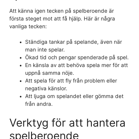
Att känna igen tecken på spelberoende är
första steget mot att få hjälp. Här är några
vanliga tecken:
Ständiga tankar på spelande, även när
man inte spelar.
Ökad tid och pengar spenderade på spel.
En känsla av att behöva spela mer för att
uppnå samma nöje.
Att spela för att fly från problem eller
negativa känslor.
Att ljuga om spelandet eller gömma det
från andra.
Verktyg för att hantera
spelberoende